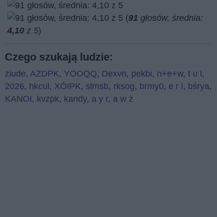
(
91
głosów, średnia:
4,10
z 5
)
Czego szukają ludzie:
ziude
,
AZDPK
,
YOOQQ
,
Dexvn
,
pekbi
,
n+e+w
,
t u l
,
2026
,
hkcul
,
XÓIPK
,
slmsb
,
rksog
,
brmy0
,
e r i
,
bśrya
,
KANOI
,
kvzpk
,
kandy
,
a y r
,
a w ż