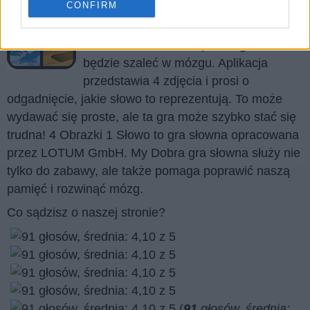
CONFIRM
4 Obrazki 1 Słowo to dziś jedna z
najpopularniejszych aplikacji na rynku!
4 Obrazki 1 Słowo to prosta gra, która
będzie szaleć w mózgu. Aplikacja
przedstawia 4 zdjęcia i prosi o
odgadnięcie, jakie słowo to reprezentują. To może
wydawać się proste, ale ta gra może szybko stać się
trudna! 4 Obrazki 1 Słowo to gra słowna opracowana
przez LOTUM GmbH. My Dobra gra słowna służy nie
tylko do zabawy, ale także pomaga poprawić naszą
pamięć i rozwinąć mózg.
Co sądzisz o naszej stronie?
(
91
głosów, średnia: