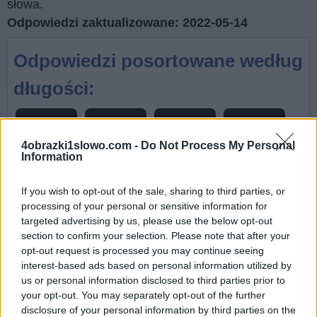
słowa.
Odpowiedzi zaktualizowane: 2022-05-14
Odpowiedzi posortowane według
długości:
3 litery
4 litery
5 litery
6 litery
4obrazki1slowo.com -
Do Not Process My Personal
7 litery
8 litery
9 litery
Information
If you wish to opt-out of the sale, sharing to third parties, or
Szukaj według tekstu
processing of your personal or sensitive information for
targeted advertising by us, please use the below opt-out
chronionego prawem autorskim:
section to confirm your selection. Please note that after your
opt-out request is processed you may continue seeing
Kliknij obraz w aplikacji, aby wyświetlić tekst
interest-based ads based on personal information utilized by
us or personal information disclosed to third parties prior to
chroniony prawem autorskim.
your opt-out. You may separately opt-out of the further
Wyszukaj
Szukaj
disclosure of your personal information by third parties on the