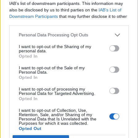
według
IAB’s list of downstream participants. This information may
liter,
also be disclosed by us to third parties on the
IAB’s List of
Wyszukaj według liter, wprowadź
Downstream Participants
that may further disclose it to other
wprowadź
third parties.
wszystkie
wszystkie litery:
litery:
Personal Data Processing Opt Outs
Wyszukaj
Szukaj
I want to opt-out of the Sharing of my
według
personal data.
Opted In
liter,
wprowadź
I want to opt-out of the Sale of my
Personal Data.
wszystkie
Opted In
litery:
I want to opt-out of processing my
Personal Data for Targeted Advertising.
Opted In
I want to opt-out of Collection, Use,
Retention, Sale, and/or Sharing of my
Personal Data that Is Unrelated with the
Purposes for which it was collected.
Opted Out