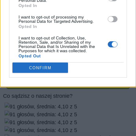
Personal Data.
Opted In
Prawa autorskie do zdjęć:
Apart Foto/stock.adobe.com
I want to opt-out of processing my
Personal Data for Targeted Advertising.
svort/stock.adobe.com
Opted In
sasel77/stock.adobe.com
I want to opt-out of Collection, Use,
Maria Cherevan/stock.adobe.com
Retention, Sale, and/or Sharing of my
Personal Data that Is Unrelated with the
Purposes for which it was collected.
Opted Out
Czy podoba Ci się nasza strona internetowa? podziel
się nim ze znajomymi
CONFIRM
Wróć
Co sądzisz o naszej stronie?