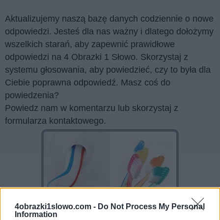
Aktualizujemy naszą bazę danych codziennie o nowe
odpowiedzi. Jesteś dla nas ważny i dlatego dołożymy
wszelkich starań, aby zapewnić prawidłowe
odpowiedzi na 4 Obrazki 1 Słowo. Skorzystaj z
systemu głosowania, aby powiedzieć, czy to była dla
Ciebie poprawna odpowiedź. Masz coś do
powiedzenia?
Powiedz nam w komentarzu lub skorzystaj z
formularza kontaktowego.
4obrazki1slowo.com -
Do Not Process My Personal
Information