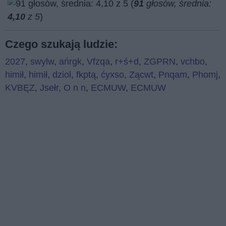
(
91
głosów, średnia:
4,10
z 5
)
Czego szukają ludzie:
2027
,
swylw
,
ańrgk
,
Vfzqa
,
r+ś+d
,
ZGPRN
,
vchbo
,
himił
,
himił
,
dziol
,
fkptą
,
ćyxso
,
Zącwt
,
Pnqam
,
Phomj
,
KVBĘZ
,
Jsełr
,
O n n
,
ECMUW
,
ECMUW