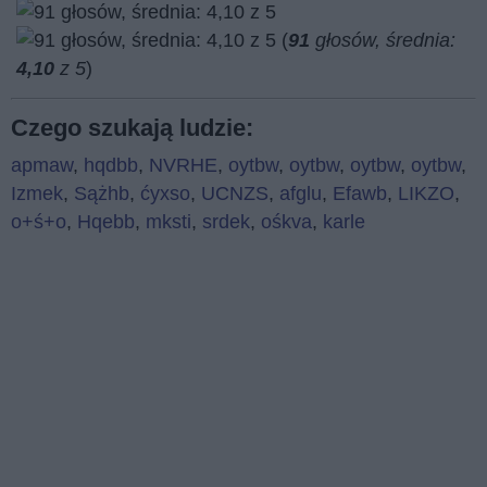
(
91
głosów, średnia:
4,10
z 5
)
Czego szukają ludzie:
apmaw
,
hqdbb
,
NVRHE
,
oytbw
,
oytbw
,
oytbw
,
oytbw
,
Izmek
,
Sążhb
,
ćyxso
,
UCNZS
,
afglu
,
Efawb
,
LIKZO
,
o+ś+o
,
Hqebb
,
mksti
,
srdek
,
ośkva
,
karle