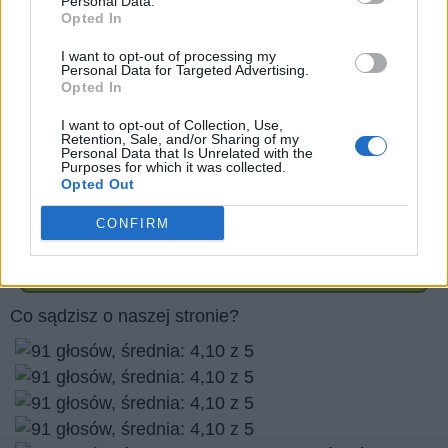
Personal Data.
Opted In
Prawa autorskie do zdjęć:
Gina Sanders/stock.adobe.com
I want to opt-out of processing my
Personal Data for Targeted Advertising.
richardlyons/stock.adobe.com
Opted In
Brigitte Herrmann/stock.adobe.com
I want to opt-out of Collection, Use,
Dan Race/stock.adobe.com
Retention, Sale, and/or Sharing of my
Personal Data that Is Unrelated with the
Purposes for which it was collected.
Opted Out
Czy podoba Ci się nasza strona internetowa? podziel
się nim ze znajomymi
CONFIRM
Wróć
Co sądzisz o naszej stronie?