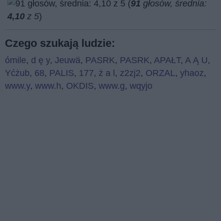
(
91
głosów, średnia:
4,10
z 5
)
Czego szukają ludzie:
ómile
,
d ę y
,
Jeuwä
,
PASRK
,
PASRK
,
APAŁT
,
A Ą U
,
Yćżub
,
68
,
PALIS
,
177
,
ż a l
,
z2zj2
,
ORZAL
,
yhaoz
,
www.y
,
www.h
,
OKDIS
,
www.g
,
wqyjo