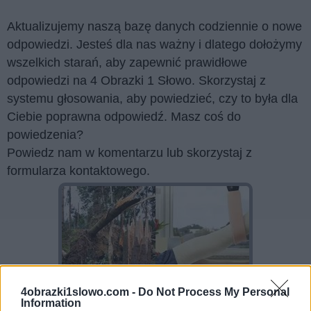
Aktualizujemy naszą bazę danych codziennie o nowe
odpowiedzi. Jesteś dla nas ważny i dlatego dołożymy
wszelkich starań, aby zapewnić prawidłowe
odpowiedzi na 4 Obrazki 1 Słowo. Skorzystaj z
systemu głosowania, aby powiedzieć, czy to była dla
Ciebie poprawna odpowiedź. Masz coś do
powiedzenia?
Powiedz nam w komentarzu lub skorzystaj z
formularza kontaktowego.
4obrazki1slowo.com -
Do Not Process My Personal
Information