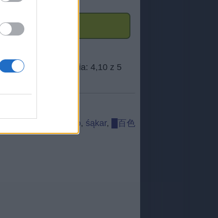
wbr
,
Aęorń
,
i h
,
bnyzo
,
śąkar
,
█百色