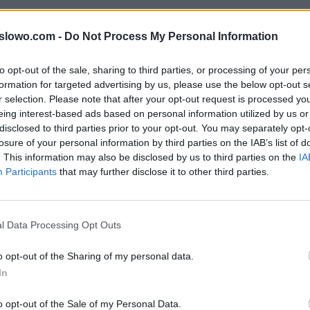
y do litery: aikbjbkeniaź słów popularnej gry na iOS i 
1slowo.com -
Do Not Process My Personal Information
rze mogą być w innej kolejności, więc sprawdź poprze
twoim poziomie.
to opt-out of the sale, sharing to third parties, or processing of your per
formation for targeted advertising by us, please use the below opt-out s
r selection. Please note that after your opt-out request is processed y
eing interest-based ads based on personal information utilized by us or
, wprowadź wszystkie litery:
disclosed to third parties prior to your opt-out. You may separately opt-
losure of your personal information by third parties on the IAB’s list of
. This information may also be disclosed by us to third parties on the
IA
Participants
that may further disclose it to other third parties.
ź.
l Data Processing Opt Outs
o opt-out of the Sharing of my personal data.
In
o opt-out of the Sale of my Personal Data.