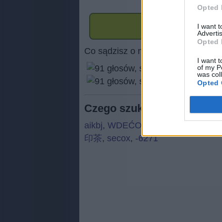
Opted 
I want 
Advertis
Opted 
Co sądzisz o naszej stronie?
I want t
of my P
was col
(
91
Opted 
Czego szukają ludzie:
aikbj
,
WDEĆO
,
xóipk
,
ełkwm
,
Młpp
印茶
,
secox
,
-6271