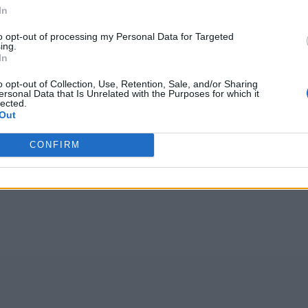
In
Wróć
to opt-out of processing my Personal Data for Targeted
ing.
In
o opt-out of Collection, Use, Retention, Sale, and/or Sharing
ersonal Data that Is Unrelated with the Purposes for which it
lected.
głosów, średnia:
4,10
z 5
)
Out
CONFIRM
i
,
GDEYZ
,
Bżmga
,
Enxgr
,
uuayt
,
nafdr
,
oaoql
,
K+k+j
,
le