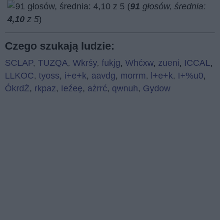
(
91
głosów, średnia:
4,10
z 5
)
Czego szukają ludzie:
SCLAP
,
TUZQA
,
Wkrśy
,
fukjg
,
Whćxw
,
zueni
,
ICCAL
,
LLKOC
,
tyoss
,
i+e+k
,
aavdg
,
morrm
,
l+e+k
,
I+%u0
,
ÓkrdŻ
,
rkpaz
,
Ieźeę
,
ażrrć
,
qwnuh
,
Gydow