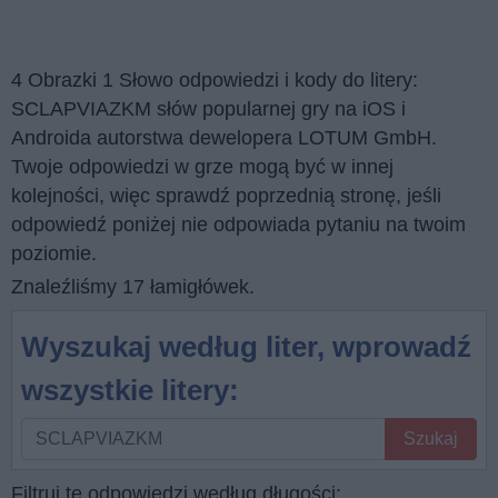
4 Obrazki 1 Słowo odpowiedzi i kody do litery:
SCLAPVIAZKM słów popularnej gry na iOS i
Androida autorstwa dewelopera LOTUM GmbH.
Twoje odpowiedzi w grze mogą być w innej
kolejności, więc sprawdź poprzednią stronę, jeśli
odpowiedź poniżej nie odpowiada pytaniu na twoim
poziomie.
Znaleźliśmy 17 łamigłówek.
Wyszukaj według liter, wprowadź
wszystkie litery:
Wyszukaj
Szukaj
według
liter,
Filtruj te odpowiedzi według długości: