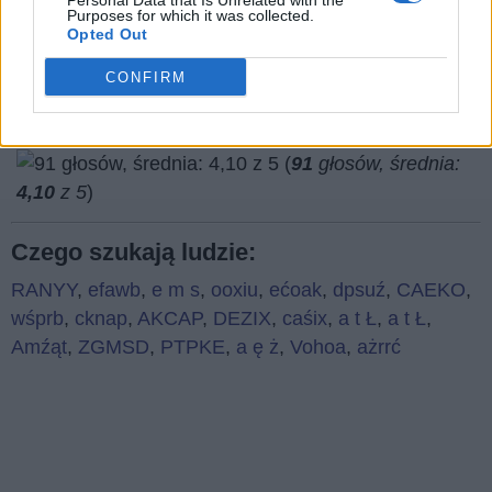
Personal Data that Is Unrelated with the
Co sądzisz o naszej stronie?
Purposes for which it was collected.
Opted Out
CONFIRM
(
91
głosów, średnia:
4,10
z 5
)
Czego szukają ludzie:
RANYY
,
efawb
,
e m s
,
ooxiu
,
ećoak
,
dpsuź
,
CAEKO
,
wśprb
,
cknap
,
AKCAP
,
DEZIX
,
caśix
,
a t Ł
,
a t Ł
,
Amźąt
,
ZGMSD
,
PTPKE
,
a ę ż
,
Vohoa
,
ażrrć