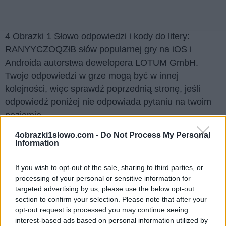
4 Obrazki 1 Słowo odpowiedzi i kody do litery:
RANYYCZOQZłB słów popularnej gry na iOS i
Androida autorstwa dewelopera LOTUM GmbH.
Twoje odpowiedzi w grze mogą być w innej
kolejności, więc sprawdź poprzednią stronę, jeśli
odpowiedź poniżej nie odpowiada pytaniu na twoim
poziomie.
Znaleźliśmy 4 łamigłówek.
4obrazki1slowo.com -
Do Not Process My Personal
Information
Wyszukaj według liter, wprowadź
If you wish to opt-out of the sale, sharing to third parties, or
wszystkie litery:
processing of your personal or sensitive information for
targeted advertising by us, please use the below opt-out
Wyszukaj
Szukaj
section to confirm your selection. Please note that after your
według
opt-out request is processed you may continue seeing
interest-based ads based on personal information utilized by
liter,
Kliknij na zdjęcie, aby zobaczyć odpowiedź.