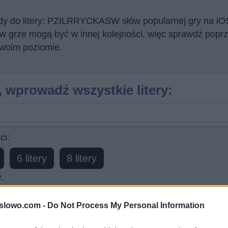
ody do litery: PZILRRYCKASW słów popularnej gry na iO
rze mogą być w innej kolejności, więc sprawdź poprze
twoim poziomie.
, wprowadź wszystkie litery:
ci:
6 litery
8 litery
ź.
1slowo.com -
Do Not Process My Personal Information