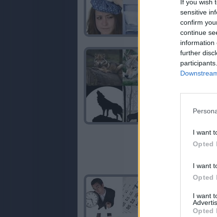
If you wish 
sensitive in
confirm you
continue se
information 
further disc
participants
Downstream 
Persona
I want t
Opted 
I want t
Opted 
I want 
Advertis
Opted 