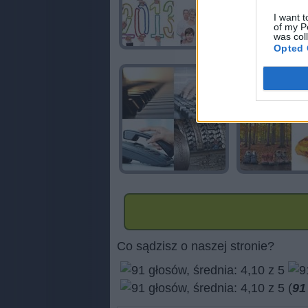
I want t
of my P
was col
Opted 
Co sądzisz o naszej stronie?
(
91