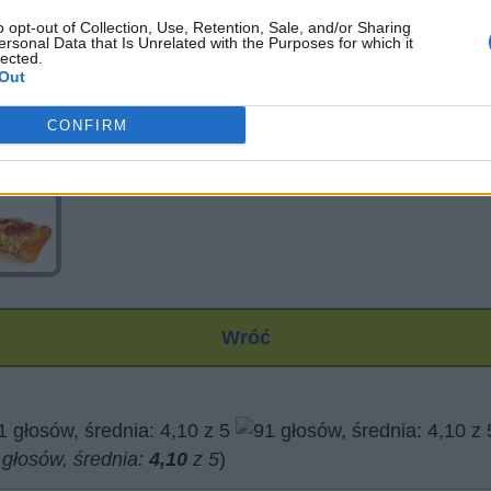
o opt-out of Collection, Use, Retention, Sale, and/or Sharing
ersonal Data that Is Unrelated with the Purposes for which it
lected.
Out
CONFIRM
Wróć
głosów, średnia:
4,10
z 5
)