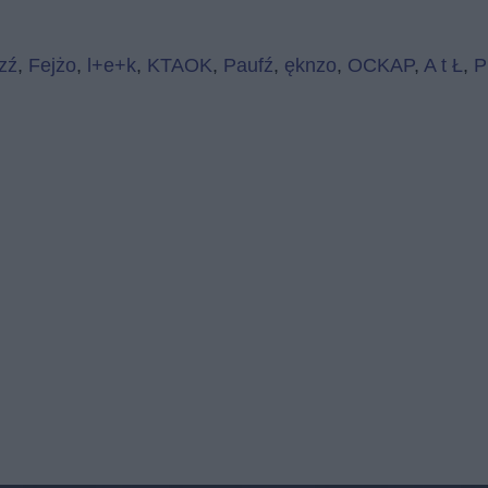
zź
,
Fejżo
,
l+e+k
,
KTAOK
,
Paufź
,
ęknzo
,
OCKAP
,
A t Ł
,
P