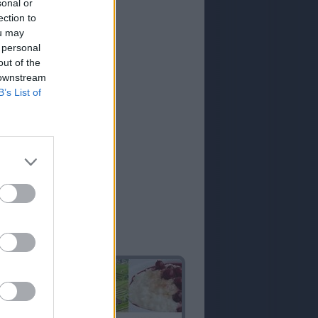
sonal or
ection to
ou may
 personal
out of the
 downstream
B’s List of