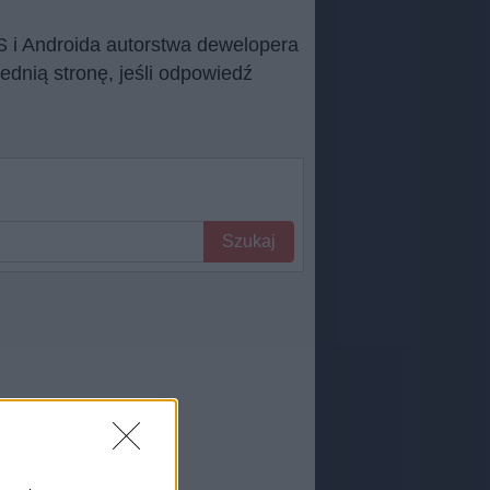
S i Androida autorstwa dewelopera
dnią stronę, jeśli odpowiedź
Szukaj