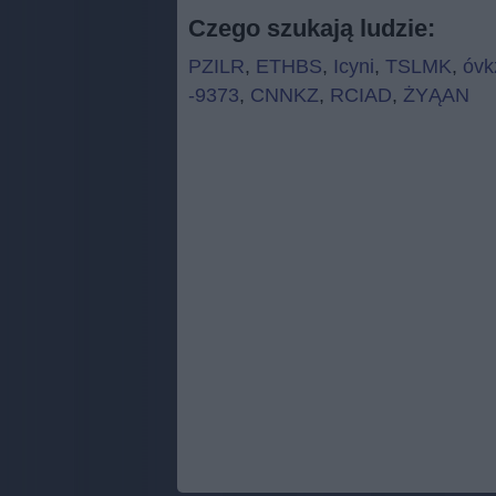
Czego szukają ludzie:
PZILR
,
ETHBS
,
Icyni
,
TSLMK
,
óvk
-9373
,
CNNKZ
,
RCIAD
,
ŻYĄAN