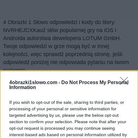
4 Obrazki 1 Słowo odpowiedzi i kody do litery:
NVRHEJCXKauź słów popularnej gry na iOS i
Androida autorstwa dewelopera LOTUM GmbH.
Twoje odpowiedzi w grze mogą być w innej
kolejności, więc sprawdź poprzednią stronę, jeśli
odpowiedź poniżej nie odpowiada pytaniu na twoim
poziomie.
Znaleźliśmy 4 łamigłówek.
4obrazki1slowo.com -
Do Not Process My Personal
Information
Wyszukaj według liter, wprowadź
If you wish to opt-out of the sale, sharing to third parties, or
wszystkie litery:
processing of your personal or sensitive information for
targeted advertising by us, please use the below opt-out
Wyszukaj
Szukaj
section to confirm your selection. Please note that after your
według
opt-out request is processed you may continue seeing
interest-based ads based on personal information utilized by
liter,
Kliknij na zdjęcie, aby zobaczyć odpowiedź.