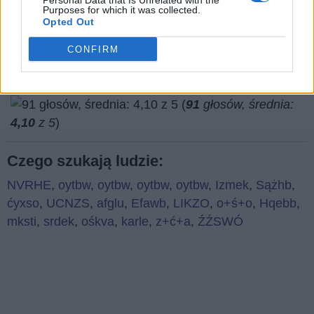
Personal Data that Is Unrelated with the
Co sądzisz o naszej stronie?
Purposes for which it was collected.
Opted Out
CONFIRM
(
91
głosów, średnia:
4,10
z 5
)
Czego szukają ludzie:
NVRHE
,
oytbw
,
oytbw
,
oytbw
,
oytbw
,
Izmek
,
Sążhb
,
ćyxso
,
UCNZS
,
afglu
,
Efawb
,
LIKZO
,
o+ś+o
,
Hqebb
,
mksti
,
srdek
,
ośkva
,
karle
,
z+ć+a
,
ŹŹSWÓ