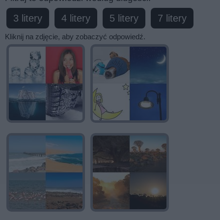
wprowadź
3 litery
4 litery
5 litery
7 litery
wszystkie
litery:
Kliknij na zdjęcie, aby zobaczyć odpowiedź.