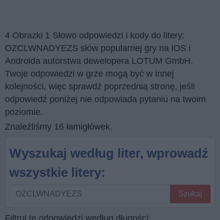
4 Obrazki 1 Słowo odpowiedzi i kody do litery:
OZCLWNADYEZS słów popularnej gry na iOS i
Androida autorstwa dewelopera LOTUM GmbH.
Twoje odpowiedzi w grze mogą być w innej
kolejności, więc sprawdź poprzednią stronę, jeśli
odpowiedź poniżej nie odpowiada pytaniu na twoim
poziomie.
Znaleźliśmy 16 łamigłówek.
Wyszukaj według liter, wprowadź
wszystkie litery:
Wyszukaj
Szukaj
według
liter,
Filtruj te odpowiedzi według długości: