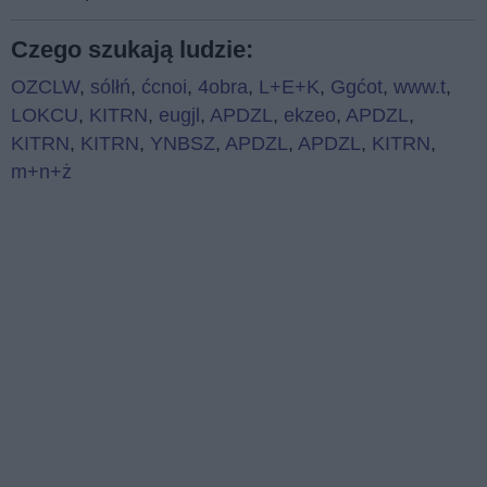
Czego szukają ludzie:
OZCLW
,
sólłń
,
ćcnoi
,
4obra
,
L+E+K
,
Ggćot
,
www.t
,
LOKCU
,
KITRN
,
eugjl
,
APDZL
,
ekzeo
,
APDZL
,
KITRN
,
KITRN
,
YNBSZ
,
APDZL
,
APDZL
,
KITRN
,
m+n+ż