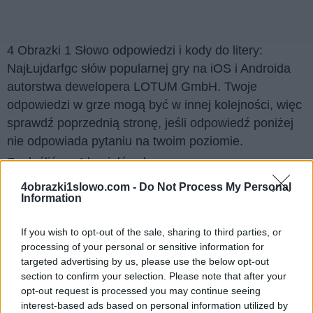
4 Obrazki 1 Słowo odpowiedzi i kody do litery:
NajŁujdarfgc słów popularnej gry na iOS i Androida
autorstwa dewelopera LOTUM GmbH. Twoje
odpowiedzi w grze mogą być w innej kolejności, więc
sprawdź poprzednią stronę, jeśli odpowiedź poniżej
nie odpowiada pytaniu na twoim poziomie.
Znaleźliśmy 4 łamigłówek.
4obrazki1slowo.com -
Do Not Process My Personal
Wyszukaj według liter, wprowadź
Information
wszystkie litery:
If you wish to opt-out of the sale, sharing to third parties, or
processing of your personal or sensitive information for
Wyszukaj
Szukaj
targeted advertising by us, please use the below opt-out
według
section to confirm your selection. Please note that after your
liter,
opt-out request is processed you may continue seeing
Kliknij na zdjęcie, aby zobaczyć odpowiedź.
interest-based ads based on personal information utilized by
wprowadź