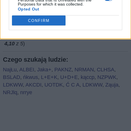
Personal Data that Is Unrelated with the
Purposes for which it was collected.
Opted Out
CONFIRM
(
91
głosów, średnia:
4,10
z 5
)
Czego szukają ludzie:
NajŁu
,
ALBEI
,
Jaka+
,
PAKNZ
,
NRMAN
,
CLHSA
,
BSLAD
,
ńkwus
,
L+E+K
,
U+D+E
,
kąccp
,
NZPWK
,
LDKWW
,
AKCDI
,
UOTDK
,
Ć C A
,
LDKWW
,
Ząuja
,
NRJlq
,
nrrye