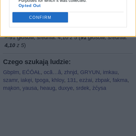
Purposes for which it was collected.
Opted Out
CONFIRM
(
91
głosów, średnia:
4,10
z 5
)
Czego szukają ludzie:
Gbplm
,
EĆÓAŁ
,
ocã…â
,
zhnjd
,
GRYUN
,
imkau
,
szamr
,
iakęi
,
tpoga
,
khloy
,
131
,
ezżai
,
zbpak
,
fakma
,
mąkon
,
yausa
,
heaug
,
duxye
,
srdek
,
żćysa