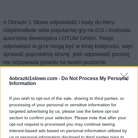
4 Obrazki 1 Słowo odpowiedzi i kody do litery:
Gbplmrwlkole słów popularnej gry na iOS i Androida
autorstwa dewelopera LOTUM GmbH. Twoje
odpowiedzi w grze mogą być w innej kolejności, więc
sprawdź poprzednią stronę, jeśli odpowiedź poniżej
nie odpowiada pytaniu na twoim poziomie.
Znaleźliśmy 4 łamigłówek.
4obrazki1slowo.com -
Do Not Process My Personal
Information
Wyszukaj według liter, wprowadź
wszystkie litery:
If you wish to opt-out of the sale, sharing to third parties, or
processing of your personal or sensitive information for
Wyszukaj
targeted advertising by us, please use the below opt-out
Szukaj
section to confirm your selection. Please note that after your
według
opt-out request is processed you may continue seeing
liter,
Kliknij na zdjęcie, aby zobaczyć odpowiedź.
interest-based ads based on personal information utilized by
wprowadź
us or personal information disclosed to third parties prior to