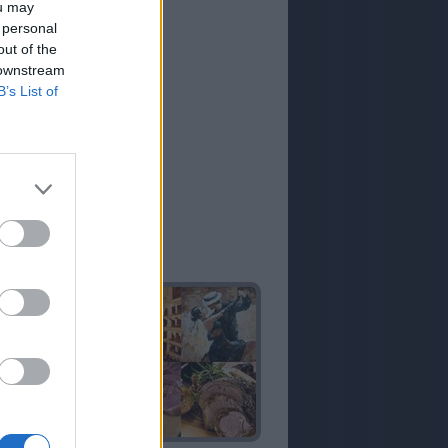
ou may
 personal
out of the
 downstream
B’s List of