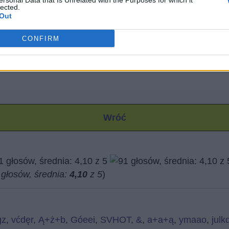
ersonal Data that Is Unrelated with the Purposes for which it
lected.
Out
CONFIRM
Wróć
głosów, średnia:
4,10
z 5
)
gz
,
vćdęr
,
Ą+ż+b
,
Góeei
,
SVHOT
,
&
,
a+a+ą
,
ymaao
,
julk