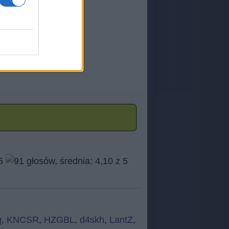
q
,
KNCSR
,
HZGBL
,
d4skh
,
LantŻ
,