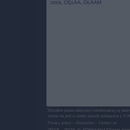
:osra
,
CĘcAA
,
DŁAAM
Wszelkie prawa własności intelektualnej są wł
strona nie jest w żaden sposób powiązana z 4 O
-
-
Privacy policy
Disclaimer
Contact us
2018 - 2026 ©
4Obrazki1Slowo.co