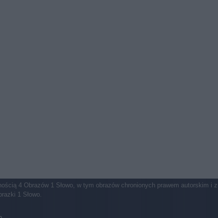
asnością 4 Obrazów 1 Słowo, w tym obrazów chronionych prawem autorskim i 
brazki 1 Słowo.
m