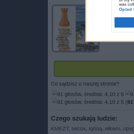
of my P
was col
Opted 
Co sądzisz o naszej stronie?
(
91
Czego szukają ludzie:
KMEZT
,
secox
,
Iqńoą
,
ełkwm
,
opv