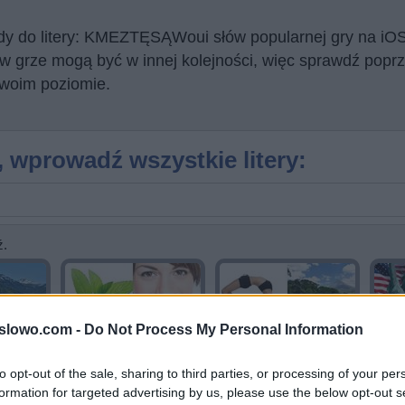
ody do litery: KMEZTĘSĄWoui słów popularnej gry na iOS
rze mogą być w innej kolejności, więc sprawdź poprze
twoim poziomie.
, wprowadź wszystkie litery:
ź.
1slowo.com -
Do Not Process My Personal Information
to opt-out of the sale, sharing to third parties, or processing of your per
formation for targeted advertising by us, please use the below opt-out s