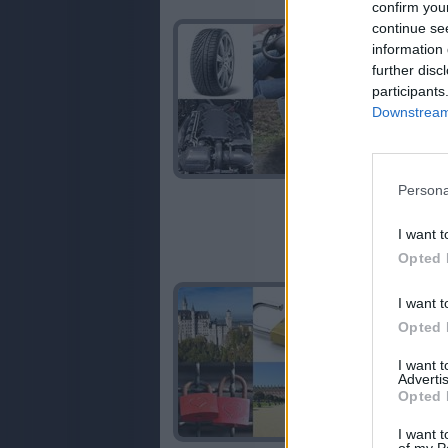
confirm you
continue se
information 
further disc
participants
Downstream 
Persona
I want t
Opted 
I want t
Opted 
I want 
Advertis
Opted 
I want t