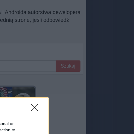
 i Androida autorstwa dewelopera
dnią stronę, jeśli odpowiedź
Szukaj
sonal or
ection to