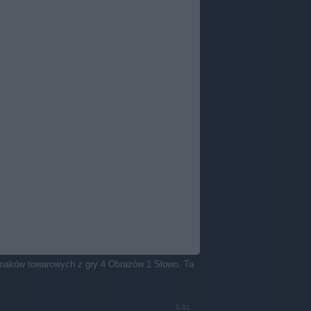
znaków towarowych z gry 4 Obrazów 1 Słowo. Ta
0.01