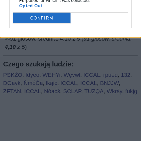
Purposes for which it was collected.
Opted Out
CONFIRM
(
91
głosów, średnia:
4,10
z 5
)
Czego szukają ludzie:
PSKŻO
,
fdyeo
,
WEHYi
,
Węvwl
,
ICCAL
,
rpueq
,
132
,
DOayk
,
ŃmóĆa
,
lkąic
,
ICCAL
,
ICCAL
,
BNJJW
,
ZFTAN
,
ICCAL
,
Nóaćś
,
SCLAP
,
TUZQA
,
Wkrśy
,
fukjg