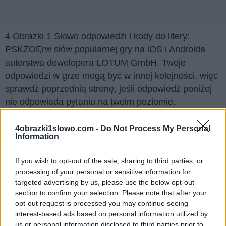
4 Obrazki 1 Słowo odpowiedzi i kody do litery:
PSKŻOĘrw słów popularnej gry na iOS i Androida
autorstwa dewelopera LOTUM GmbH. Twoje
odpowiedzi w grze mogą być w innej kolejności, więc
sprawdź poprzednią stronę, jeśli odpowiedź poniżej
nie odpowiada pytaniu na twoim poziomie.
Znaleźliśmy 3 łamigłówek.
4obrazki1slowo.com -
Do Not Process My Personal
Information
Wyszukaj według liter, wprowadź
wszystkie litery:
If you wish to opt-out of the sale, sharing to third parties, or
processing of your personal or sensitive information for
Wyszukaj
targeted advertising by us, please use the below opt-out
Szukaj
section to confirm your selection. Please note that after your
według
opt-out request is processed you may continue seeing
liter,
Kliknij na zdjęcie, aby zobaczyć odpowiedź.
interest-based ads based on personal information utilized by
wprowadź
us or personal information disclosed to third parties prior to