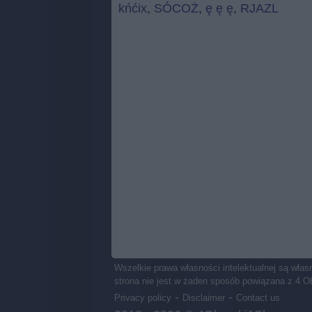
kńćix
,
SÓCOŻ
,
ę ę ę
,
RJAZL
Wszelkie prawa własności intelektualnej są wł
strona nie jest w żaden sposób powiązana z 4 O
-
-
Privacy policy
Disclaimer
Contact us