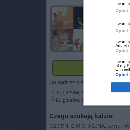
I want t
Opted 
I want t
Opted 
I want 
Advertis
Opted 
I want t
of my P
was col
Opted 
Co sądzisz o naszej stronie?
(
91
Czego szukają ludzie:
GŹORN
,
E M S
,
ABJNĄ
,
seyra
,
I