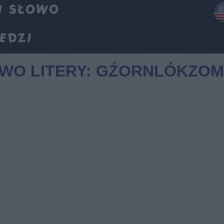
OWO LITERY: GŹORNLÓKZO