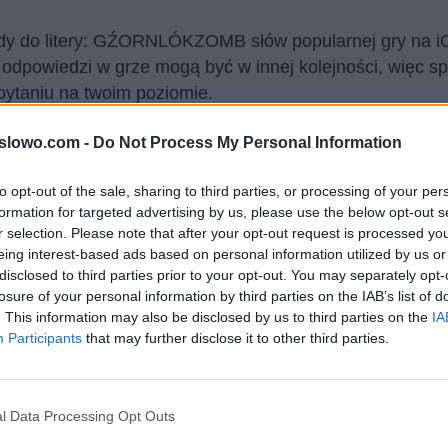
ody do litery: GŹORNLÓKZOMB słów popularnej gry na iO
owiedzi w grze mogą być w innej kolejności, więc spra
pytaniu na twoim poziomie.
1slowo.com -
Do Not Process My Personal Information
, wprowadź wszystkie litery:
to opt-out of the sale, sharing to third parties, or processing of your per
formation for targeted advertising by us, please use the below opt-out s
r selection. Please note that after your opt-out request is processed y
eing interest-based ads based on personal information utilized by us or
ź.
disclosed to third parties prior to your opt-out. You may separately opt-
losure of your personal information by third parties on the IAB’s list of
. This information may also be disclosed by us to third parties on the
IA
Participants
that may further disclose it to other third parties.
l Data Processing Opt Outs