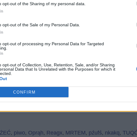
o opt-out of the Sharing of my personal data.
In
o opt-out of the Sale of my Personal Data.
In
to opt-out of processing my Personal Data for Targeted
ing.
In
o opt-out of Collection, Use, Retention, Sale, and/or Sharing
ersonal Data that Is Unrelated with the Purposes for which it
Wróć
lected.
Out
CONFIRM
głosów, średnia:
4,10
z 5
)
WŻEĆ
,
piwo
,
Oprąh
,
Reagx
,
MRTEM
,
pźufś
,
nkakq
,
TUQ