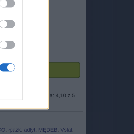
ĆO
,
łpazk
,
adlyt
,
MĘDEB
,
Vslal
,