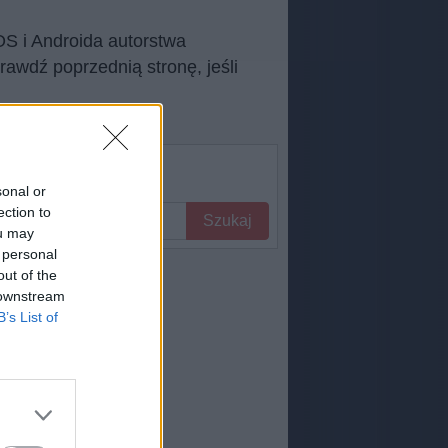
S i Androida autorstwa
wdź poprzednią stronę, jeśli
sonal or
ection to
Szukaj
ou may
 personal
out of the
 downstream
B’s List of