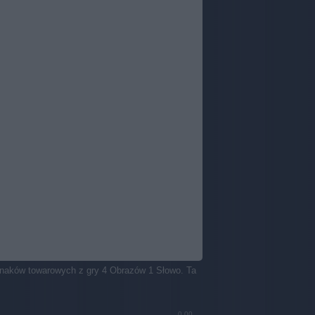
znaków towarowych z gry 4 Obrazów 1 Słowo. Ta
0.00