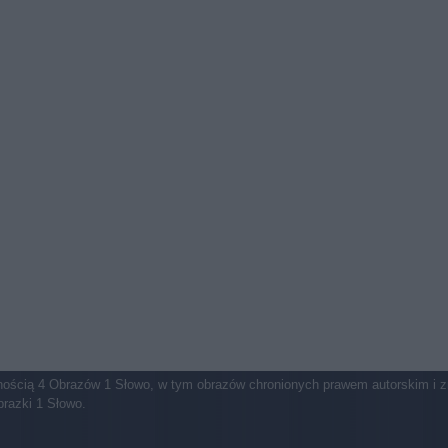
asnością 4 Obrazów 1 Słowo, w tym obrazów chronionych prawem autorskim i 
brazki 1 Słowo.