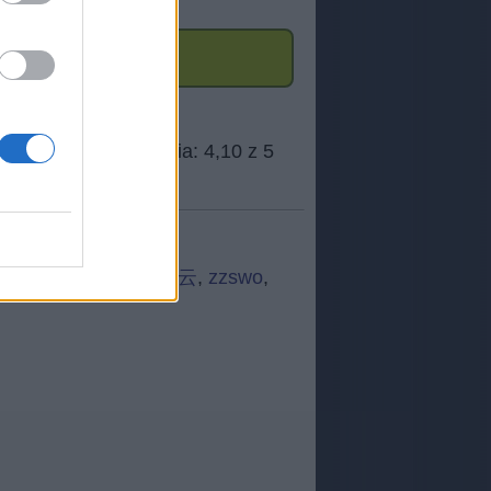
 k h
,
shebe
,
█广州白云
,
zzswo
,