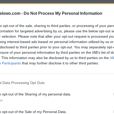
dy do litery: EawriŚinwwlm słów popularnej gry na iOS i
1slowo.com -
Do Not Process My Personal Information
rze mogą być w innej kolejności, więc sprawdź poprze
twoim poziomie.
to opt-out of the sale, sharing to third parties, or processing of your per
formation for targeted advertising by us, please use the below opt-out s
r selection. Please note that after your opt-out request is processed y
eing interest-based ads based on personal information utilized by us or
, wprowadź wszystkie litery:
disclosed to third parties prior to your opt-out. You may separately opt-
losure of your personal information by third parties on the IAB’s list of
. This information may also be disclosed by us to third parties on the
IA
Participants
that may further disclose it to other third parties.
ź.
l Data Processing Opt Outs
o opt-out of the Sharing of my personal data.
In
o opt-out of the Sale of my Personal Data.