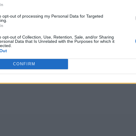
In
Wróć
to opt-out of processing my Personal Data for Targeted
ing.
In
o opt-out of Collection, Use, Retention, Sale, and/or Sharing
ersonal Data that Is Unrelated with the Purposes for which it
lected.
głosów, średnia:
4,10
z 5
)
Out
CONFIRM
RACH
,
eeeii
,
fkptą
,
kkzzo
,
akrsk
,
GFGAŻ
,
w s l
,
aczsa
,
n