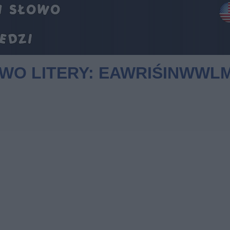
OWO LITERY: EAWRIŚINWWL