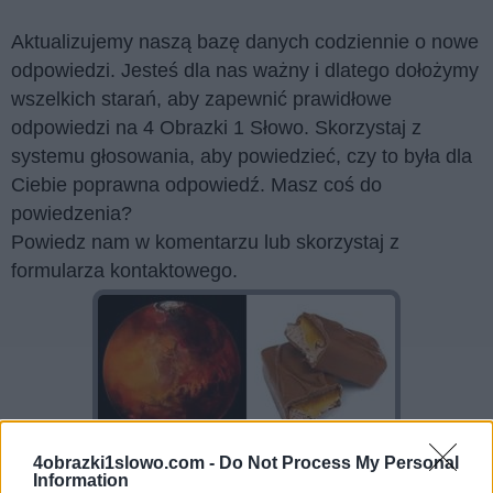
Aktualizujemy naszą bazę danych codziennie o nowe
odpowiedzi. Jesteś dla nas ważny i dlatego dołożymy
wszelkich starań, aby zapewnić prawidłowe
odpowiedzi na 4 Obrazki 1 Słowo. Skorzystaj z
systemu głosowania, aby powiedzieć, czy to była dla
Ciebie poprawna odpowiedź. Masz coś do
powiedzenia?
Powiedz nam w komentarzu lub skorzystaj z
formularza kontaktowego.
4obrazki1slowo.com -
Do Not Process My Personal
Information