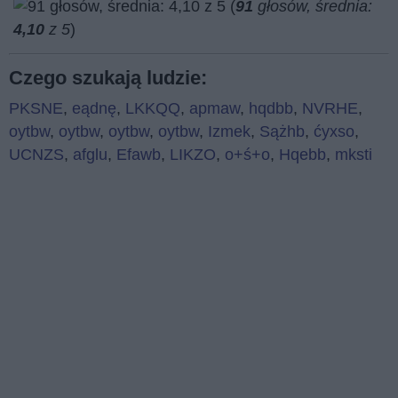
(
91
głosów, średnia:
4,10
z 5
)
Czego szukają ludzie:
PKSNE
,
eądnę
,
LKKQQ
,
apmaw
,
hqdbb
,
NVRHE
,
oytbw
,
oytbw
,
oytbw
,
oytbw
,
Izmek
,
Sążhb
,
ćyxso
,
UCNZS
,
afglu
,
Efawb
,
LIKZO
,
o+ś+o
,
Hqebb
,
mksti