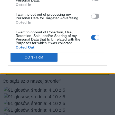
Personal Data.
Opted In
Prawa autorskie do zdjęć:
Natalia Rashevskaya/stock.adobe.com
I want to opt-out of processing my
Personal Data for Targeted Advertising.
Liaurinko/stock.adobe.com
Opted In
mellowbox/stock.adobe.com
I want to opt-out of Collection, Use,
Julian Weber/stock.adobe.com
Retention, Sale, and/or Sharing of my
Personal Data that Is Unrelated with the
Purposes for which it was collected.
Opted Out
Czy podoba Ci się nasza strona internetowa? podziel
się nim ze znajomymi
CONFIRM
Wróć
Co sądzisz o naszej stronie?