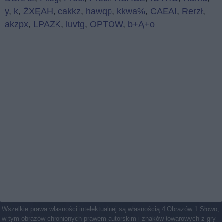
y
,
k
,
ŻXĘAH
,
cakkz
,
hawqp
,
kkwa%
,
CAEAI
,
Rerzł
,
akzpx
,
LPAZK
,
luvtg
,
OPTOW
,
b+Ą+o
Wszelkie prawa własności intelektualnej są własnością 4 Obrazów 1 Słowo,
w tym obrazów chronionych prawem autorskim i znaków towarowych z gry