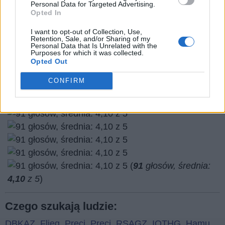
Personal Data for Targeted Advertising.
Opted In
I want to opt-out of Collection, Use,
Retention, Sale, and/or Sharing of my
Personal Data that Is Unrelated with the
Purposes for which it was collected.
Opted Out
Wróć
CONFIRM
Co sądzisz o naszej stronie?
(
91
głosów, średnia:
4,10
z 5
)
Czego szukają ludzie:
DBKAZ
,
Flieg
,
Preci
,
Preci
,
RSAGZ
,
IOTHG
,
Hamu
,