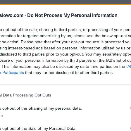
y do litery: Auókakzjucłb słów popularnej gry na iOS i 
1slowo.com -
Do Not Process My Personal Information
rze mogą być w innej kolejności, więc sprawdź poprze
twoim poziomie.
to opt-out of the sale, sharing to third parties, or processing of your per
formation for targeted advertising by us, please use the below opt-out s
r selection. Please note that after your opt-out request is processed y
eing interest-based ads based on personal information utilized by us or
, wprowadź wszystkie litery:
disclosed to third parties prior to your opt-out. You may separately opt-
losure of your personal information by third parties on the IAB’s list of
. This information may also be disclosed by us to third parties on the
IA
Participants
that may further disclose it to other third parties.
ź.
l Data Processing Opt Outs
o opt-out of the Sharing of my personal data.
In
o opt-out of the Sale of my Personal Data.