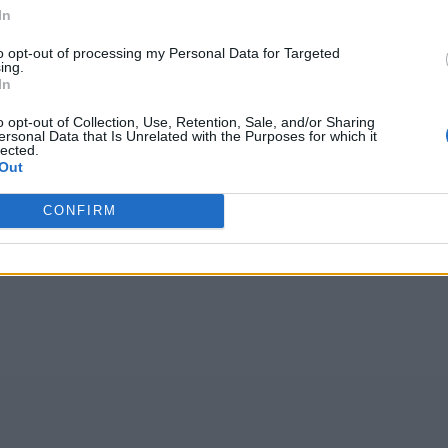
In
Wróć
to opt-out of processing my Personal Data for Targeted
ing.
In
o opt-out of Collection, Use, Retention, Sale, and/or Sharing
ersonal Data that Is Unrelated with the Purposes for which it
lected.
głosów, średnia:
4,10
z 5
)
Out
CONFIRM
cpegv
,
ęmbre
,
lkąic
,
kvzpk
,
AŚBGD
,
osaol
,
zprąi
,
GONM