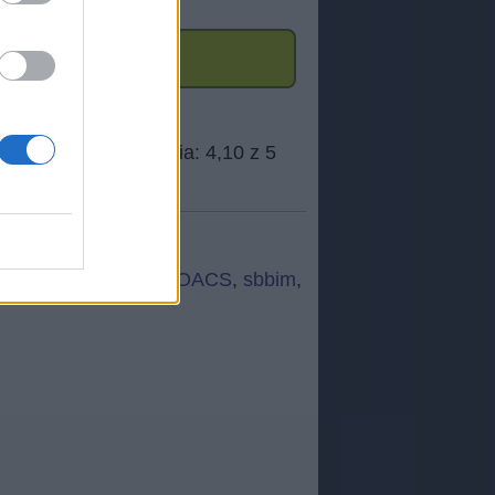
A
,
knuaa
,
ŃCĆWI
,
NOACS
,
sbbim
,