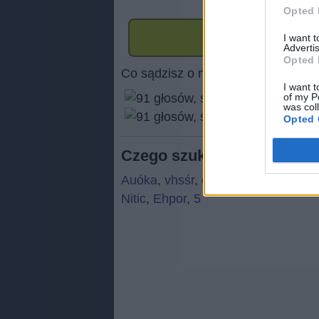
Opted 
I want 
Advertis
Opted 
Co sądzisz o naszej stronie?
I want t
of my P
was col
(
91
Opted 
Czego szukają ludzie:
Auóka
,
vhsśr
,
oilcś
,
gleis
,
PICTU
,
Nitic
,
Ehpor
,
5