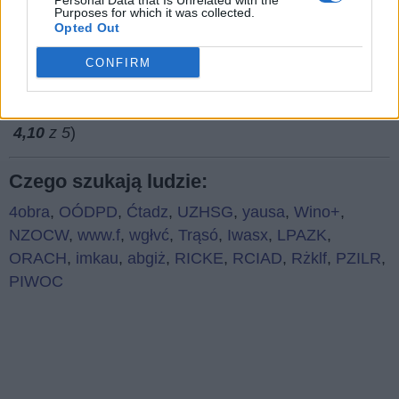
Personal Data that Is Unrelated with the
Purposes for which it was collected.
Opted Out
CONFIRM
(
91
głosów, średnia:
4,10
z 5
)
Czego szukają ludzie:
4obra
,
OÓDPD
,
Ćtadz
,
UZHSG
,
yausa
,
Wino+
,
NZOCW
,
www.f
,
wgłvć
,
Trąsó
,
Iwasx
,
LPAZK
,
ORACH
,
imkau
,
abgiż
,
RICKE
,
RCIAD
,
Rżklf
,
PZILR
,
PIWOC