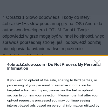
4 Obrazki 1 Słowo odpowiedzi i kody do litery:
4obrazki+1+s słów popularnej gry na iOS i Androida
autorstwa dewelopera LOTUM GmbH. Twoje
odpowiedzi w grze mogą być w innej kolejności, więc
sprawdź poprzednią stronę, jeśli odpowiedź poniżej
nie odpowiada pytaniu na twoim poziomie.
Znaleźliśmy 3 łamigłówek.
4obrazki1slowo.com -
Do Not Process My Personal
Wyszukaj według liter, wprowadź
Information
wszystkie litery:
If you wish to opt-out of the sale, sharing to third parties, or
processing of your personal or sensitive information for
Wyszukaj
Szukaj
targeted advertising by us, please use the below opt-out
według
section to confirm your selection. Please note that after your
liter,
opt-out request is processed you may continue seeing
Kliknij na zdjęcie, aby zobaczyć odpowiedź.
interest-based ads based on personal information utilized by
wprowadź