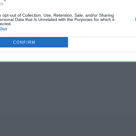
In
głosów, średnia:
4,10
z 5
)
o opt-out of Collection, Use, Retention, Sale, and/or Sharing
ersonal Data that Is Unrelated with the Purposes for which it
lected.
Out
a o
,
sdloi
,
roveb
,
rojco
,
z+ł+r
,
rhawr
,
yvcńs
,
hroop
,
ldakc
CONFIRM