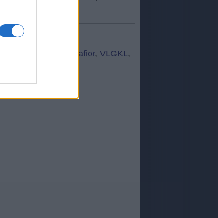
,
gitar
,
fukjg
,
S+Y+A
,
afior
,
VLGKL
,