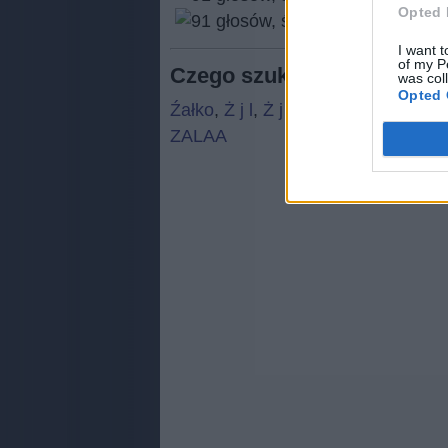
Opted 
(
91
I want t
of my P
Czego szukają ludzie:
was col
Opted 
Źałko
,
Ż j l
,
Ż j l
,
zwatm
,
wsp27
,
Ś 
ZALAA