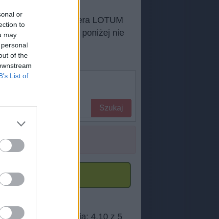
sonal or
oida autorstwa dewelopera LOTUM
ection to
nę, jeśli odpowiedź poniżej nie
ou may
 personal
out of the
 downstream
B’s List of
Szukaj