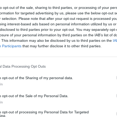
to opt-out of the sale, sharing to third parties, or processing of your per
dy do litery: Źałkoź słów popularnej gry na iOS i Andr
formation for targeted advertising by us, please use the below opt-out s
ą być w innej kolejności, więc sprawdź poprzednią stro
r selection. Please note that after your opt-out request is processed y
mie.
eing interest-based ads based on personal information utilized by us or
disclosed to third parties prior to your opt-out. You may separately opt-
losure of your personal information by third parties on the IAB’s list of
. This information may also be disclosed by us to third parties on the
IA
, wprowadź wszystkie litery:
Participants
that may further disclose it to other third parties.
l Data Processing Opt Outs
o opt-out of the Sharing of my personal data.
In
Wróć
o opt-out of the Sale of my Personal Data.
In
to opt-out of processing my Personal Data for Targeted
ing.