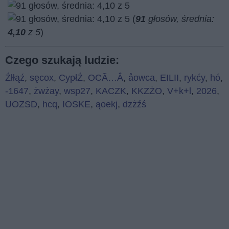
(
91
głosów, średnia:
4,10
z 5
)
Czego szukają ludzie:
Źłłąź
,
sęcox
,
CypłŹ
,
OCÃ…Â
,
åowca
,
EILII
,
rykćy
,
hó
,
-1647
,
żwżay
,
wsp27
,
KACZK
,
KKZŻO
,
V+k+l
,
2026
,
UOZSD
,
hcq
,
IOSKE
,
ąoekj
,
dzżźś