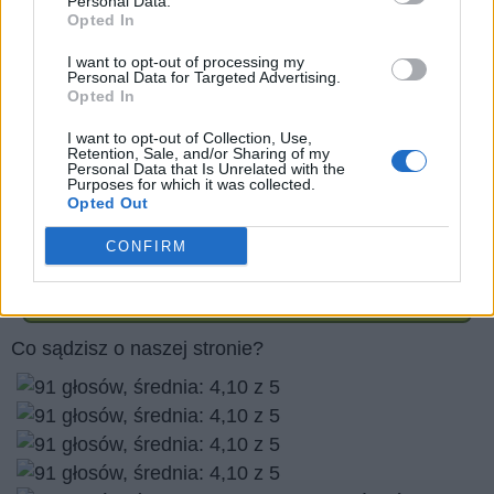
Personal Data.
Opted In
Prawa autorskie do zdjęć:
piolka/stock.adobe.com
I want to opt-out of processing my
Personal Data for Targeted Advertising.
Robert Kneschke/stock.adobe.com
Opted In
Kurhan/stock.adobe.com
I want to opt-out of Collection, Use,
Vladimir Voronin/stock.adobe.com
Retention, Sale, and/or Sharing of my
Personal Data that Is Unrelated with the
Purposes for which it was collected.
Opted Out
Czy podoba Ci się nasza strona internetowa? podziel
się nim ze znajomymi
CONFIRM
Wróć
Co sądzisz o naszej stronie?