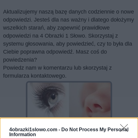
Aktualizujemy naszą bazę danych codziennie o nowe
odpowiedzi. Jesteś dla nas ważny i dlatego dołożymy
wszelkich starań, aby zapewnić prawidłowe
odpowiedzi na 4 Obrazki 1 Słowo. Skorzystaj z
systemu głosowania, aby powiedzieć, czy to była dla
Ciebie poprawna odpowiedź. Masz coś do
powiedzenia?
Powiedz nam w komentarzu lub skorzystaj z
formularza kontaktowego.
4obrazki1slowo.com -
Do Not Process My Personal
Information