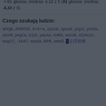
(
91
głosów, średnia:
4,10
z 5
)
Czego szukają ludzie:
ańrgk
,
AŃRGK
,
b+k+a
,
zpzue
,
zpzue
,
yxyzr
,
yvcńs
,
ytomł
,
yegća
,
lzzżr
,
yausa
,
xokłx
,
wzrok
,
ADAUU
,
wsp27
,
-1647
,
wyola
,
Bfrft
,
weell
,
█云浮前锋