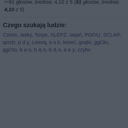
(
91
głosów, średnia:
4,10
z 5
)
Czego szukają ludzie:
Czosn
,
lasky
,
Torpe
,
XLEPŻ
,
sejań
,
PGFIU
,
SCLAP
,
qcnżr
,
p d y
,
Lwsvq
,
o s k
,
iwżeć
,
goąlo
,
ggć3o
,
ggć3o
,
b a o
,
b Ą o
,
b Ą o
,
a e y
,
zzybv