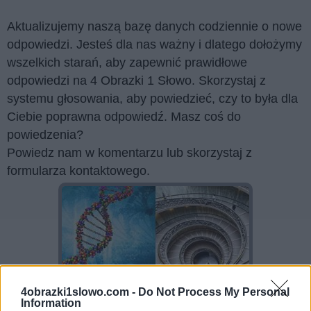
Aktualizujemy naszą bazę danych codziennie o nowe
odpowiedzi. Jesteś dla nas ważny i dlatego dołożymy
wszelkich starań, aby zapewnić prawidłowe
odpowiedzi na 4 Obrazki 1 Słowo. Skorzystaj z
systemu głosowania, aby powiedzieć, czy to była dla
Ciebie poprawna odpowiedź. Masz coś do
powiedzenia?
Powiedz nam w komentarzu lub skorzystaj z
formularza kontaktowego.
4obrazki1slowo.com -
Do Not Process My Personal
Information