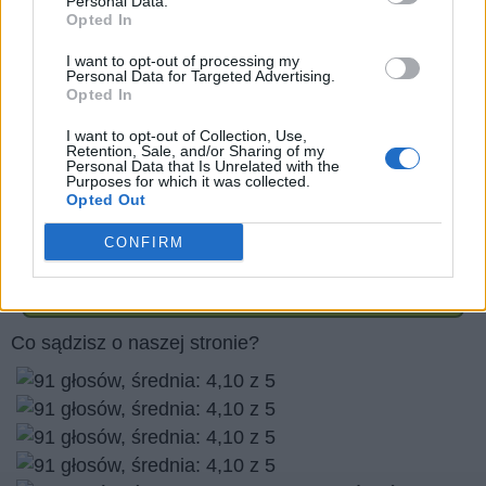
Personal Data.
Opted In
Prawa autorskie do zdjęć:
adimas/stock.adobe.com
I want to opt-out of processing my
Personal Data for Targeted Advertising.
Roman Sigaev/stock.adobe.com
Opted In
Vladimir/stock.adobe.com
I want to opt-out of Collection, Use,
sdecoret/stock.adobe.com
Retention, Sale, and/or Sharing of my
Personal Data that Is Unrelated with the
Purposes for which it was collected.
Opted Out
Czy podoba Ci się nasza strona internetowa? podziel
się nim ze znajomymi
CONFIRM
Wróć
Co sądzisz o naszej stronie?