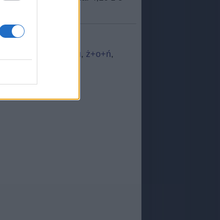
O
,
t k k
,
ł+d+o
,
YFLżu
,
ż+o+ń
,