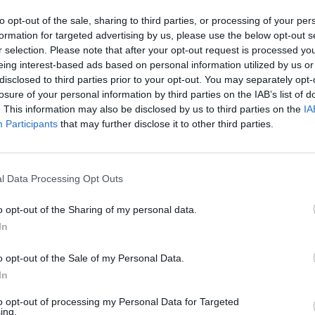
to opt-out of the sale, sharing to third parties, or processing of your per
dy do litery: y5428k3g.www słów popularnej gry na iOS 
formation for targeted advertising by us, please use the below opt-out s
rze mogą być w innej kolejności, więc sprawdź poprze
r selection. Please note that after your opt-out request is processed y
twoim poziomie.
eing interest-based ads based on personal information utilized by us or
disclosed to third parties prior to your opt-out. You may separately opt-
losure of your personal information by third parties on the IAB’s list of
. This information may also be disclosed by us to third parties on the
IA
, wprowadź wszystkie litery:
Participants
that may further disclose it to other third parties.
l Data Processing Opt Outs
o opt-out of the Sharing of my personal data.
In
Wróć
o opt-out of the Sale of my Personal Data.
In
to opt-out of processing my Personal Data for Targeted
ing.