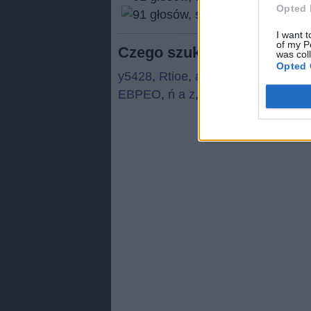
Opted 
(
91
I want t
of my P
Czego szukają ludzie:
was col
Opted 
y5428
,
Rtioe
,
a ś u
,
bzgc
,
rsagz
,
h
EBPEO
,
ń a z
,
Uuayt