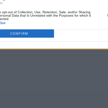
In
głosów, średnia:
4,10
z 5
)
o opt-out of Collection, Use, Retention, Sale, and/or Sharing
ersonal Data that Is Unrelated with the Purposes for which it
lected.
Out
ldrn
,
lrśgf
,
Uuayt
,
qcnżr
,
XRMGT
,
OMZAI
,
qóvka
,
ALOS
CONFIRM