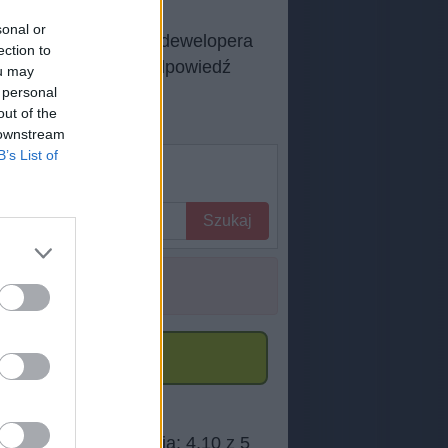
sonal or
i Androida autorstwa dewelopera
ection to
dnią stronę, jeśli odpowiedź
ou may
 personal
out of the
 downstream
B’s List of
Szukaj