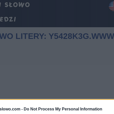
OWO LITERY: Y5428K3G.WW
1slowo.com -
Do Not Process My Personal Information