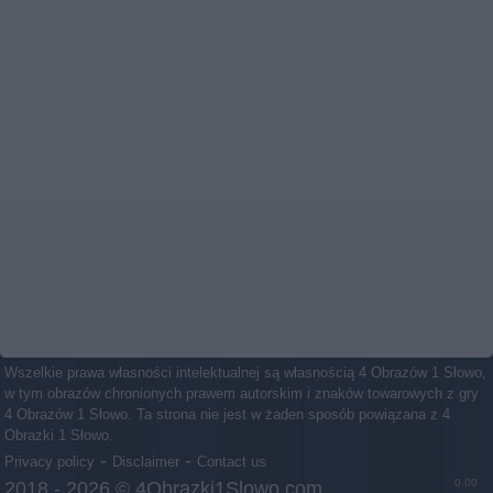
Wszelkie prawa własności intelektualnej są własnością 4 Obrazów 1 Słowo,
w tym obrazów chronionych prawem autorskim i znaków towarowych z gry
4 Obrazów 1 Słowo. Ta strona nie jest w żaden sposób powiązana z 4
Obrazki 1 Słowo.
-
-
Privacy policy
Disclaimer
Contact us
0.00
2018 - 2026 ©
4Obrazki1Slowo.com