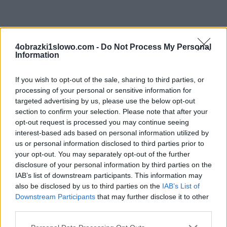
4 Obrazki 1 Słowo odpowiedzi i kody do litery:
4obrazki1slowo.com -
Do Not Process My Personal
h+f+e+v+s+d+ słów popularnej gry na iOS i Androida
Information
autorstwa dewelopera LOTUM GmbH. Twoje
odpowiedzi w grze mogą być w innej kolejności, więc
If you wish to opt-out of the sale, sharing to third parties, or
sprawdź poprzednią stronę, jeśli odpowiedź poniżej
processing of your personal or sensitive information for
targeted advertising by us, please use the below opt-out
nie odpowiada pytaniu na twoim poziomie.
section to confirm your selection. Please note that after your
Znaleźliśmy 0 łamigłówek.
opt-out request is processed you may continue seeing
interest-based ads based on personal information utilized by
Wyszukaj według liter, wprowadź
us or personal information disclosed to third parties prior to
your opt-out. You may separately opt-out of the further
wszystkie litery:
disclosure of your personal information by third parties on the
IAB’s list of downstream participants. This information may
Wyszukaj
also be disclosed by us to third parties on the
IAB’s List of
Szukaj
według
Downstream Participants
that may further disclose it to other
third parties.
liter,
Nie znaleziono odpowiedzi
wprowadź