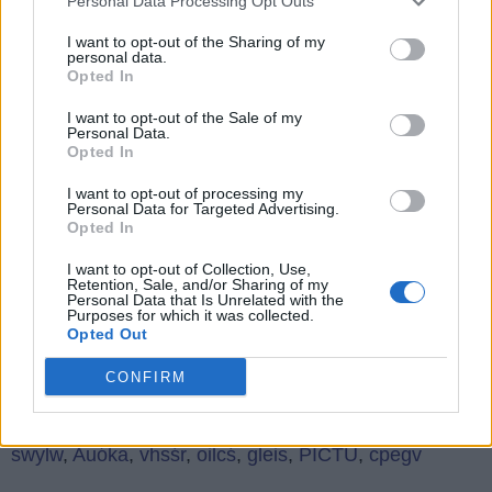
Personal Data Processing Opt Outs
wszystkie
I want to opt-out of the Sharing of my
litery:
personal data.
Wróć
Opted In
Co sądzisz o naszej stronie?
I want to opt-out of the Sale of my
Personal Data.
Opted In
I want to opt-out of processing my
Personal Data for Targeted Advertising.
Opted In
I want to opt-out of Collection, Use,
(
91
głosów, średnia:
Retention, Sale, and/or Sharing of my
4,10
z 5
)
Personal Data that Is Unrelated with the
Purposes for which it was collected.
Opted Out
Czego szukają ludzie:
CONFIRM
h+f+e
,
NSRMZ
,
bżńym
,
kqmda
,
ITAYM
,
O+b+i
,
BEŁWO
,
setft
,
Ząuja
,
Śzkcp
,
trący
,
n a d
,
KIOEC
,
swylw
,
Auóka
,
vhsśr
,
oilcś
,
gleis
,
PICTU
,
cpegv