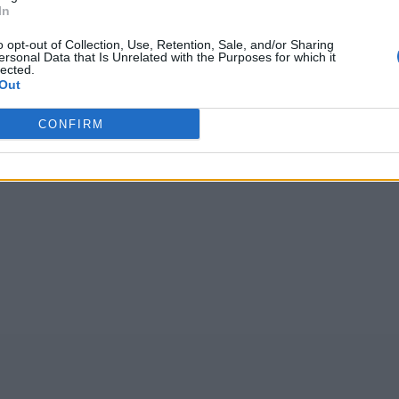
In
głosów, średnia:
4,10
z 5
)
o opt-out of Collection, Use, Retention, Sale, and/or Sharing
ersonal Data that Is Unrelated with the Purposes for which it
lected.
Out
WSHŻN
,
Łolob
,
Ł+ó+k
,
ALRXA
,
Ć u y
,
z Ć a
,
WKMĆA
,
Ż
CONFIRM