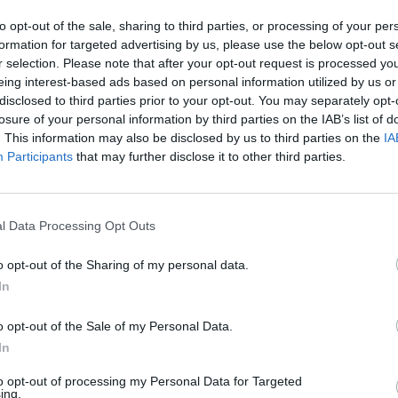
to opt-out of the sale, sharing to third parties, or processing of your per
dy do litery: f+b+z+b+n+r+ słów popularnej gry na iOS i
formation for targeted advertising by us, please use the below opt-out s
rze mogą być w innej kolejności, więc sprawdź poprze
r selection. Please note that after your opt-out request is processed y
twoim poziomie.
eing interest-based ads based on personal information utilized by us or
disclosed to third parties prior to your opt-out. You may separately opt-
losure of your personal information by third parties on the IAB’s list of
. This information may also be disclosed by us to third parties on the
IA
, wprowadź wszystkie litery:
Participants
that may further disclose it to other third parties.
l Data Processing Opt Outs
o opt-out of the Sharing of my personal data.
In
Wróć
o opt-out of the Sale of my Personal Data.
In
to opt-out of processing my Personal Data for Targeted
ing.