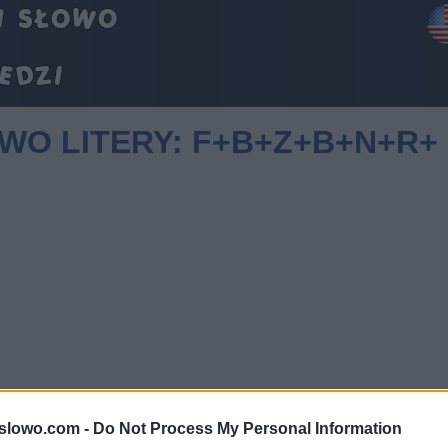
OWO LITERY: F+B+Z+B+N+R+
1slowo.com -
Do Not Process My Personal Information