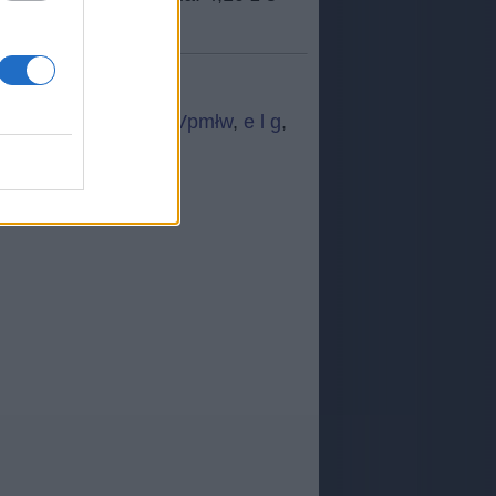
 ć n
,
WżeqT
,
Śrqzy
,
Vpmłw
,
e l g
,