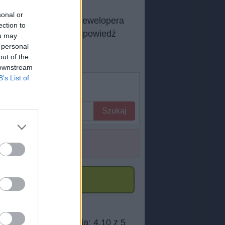
sonal or
 Androida autorstwa dewelopera
ection to
dnią stronę, jeśli odpowiedź
ou may
 personal
out of the
 downstream
B’s List of
Szukaj