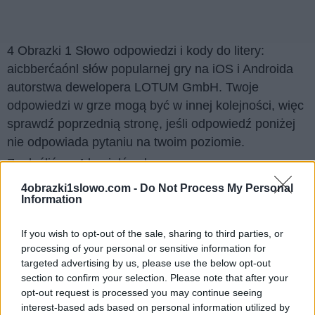
4 Obrazki 1 Słowo odpowiedzi i kody do litery:
aicbberćaónl słów popularnej gry na iOS i Androida
autorstwa dewelopera LOTUM GmbH. Twoje
odpowiedzi w grze mogą być w innej kolejności, więc
sprawdź poprzednią stronę, jeśli odpowiedź poniżej
nie odpowiada pytaniu na twoim poziomie.
Znaleźliśmy 4 łamigłówek.
4obrazki1slowo.com -
Do Not Process My Personal
Wyszukaj według liter, wprowadź
Information
wszystkie litery:
If you wish to opt-out of the sale, sharing to third parties, or
processing of your personal or sensitive information for
Wyszukaj
Szukaj
targeted advertising by us, please use the below opt-out
według
section to confirm your selection. Please note that after your
liter,
opt-out request is processed you may continue seeing
Kliknij na zdjęcie, aby zobaczyć odpowiedź.
interest-based ads based on personal information utilized by
wprowadź