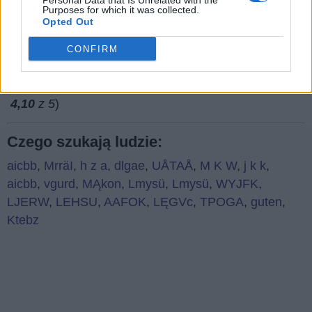
Personal Data that Is Unrelated with the
Purposes for which it was collected.
Opted Out
CONFIRM
(
91
głosów, średnia:
4,10
z 5
)
Czego szukają ludzie:
aicbb
,
MrräI
,
h z a
,
dlgae
,
UÅTAÅ
,
M K W
,
j k k
,
aicbb
,
vgurd
,
MĄkon
,
Lmysü
,
Lmysü
,
WYJFK
,
LJERW
,
LEHSU
,
AAFOK
,
LĘGVc
,
TPOGA
,
guten
,
Ktebz