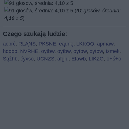
(
91
głosów, średnia:
4,10
z 5
)
Czego szukają ludzie:
acprć
,
RLĄNS
,
PKSNE
,
eądnę
,
LKKQQ
,
apmaw
,
hqdbb
,
NVRHE
,
oytbw
,
oytbw
,
oytbw
,
oytbw
,
Izmek
,
Sążhb
,
ćyxso
,
UCNZS
,
afglu
,
Efawb
,
LIKZO
,
o+ś+o