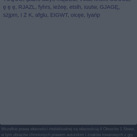
ę ę ę
,
RJAZL
,
fyhrs
,
ieźeę
,
etslh
,
iuutw
,
GJAGĘ
,
sżjpm
,
I Ż K
,
afglu
,
EIGWT
,
oicęe
,
lyańp
Wszelkie prawa własności intelektualnej są własnością 4 Obrazów 1 Słowo,
w tym obrazów chronionych prawem autorskim i znaków towarowych z gry