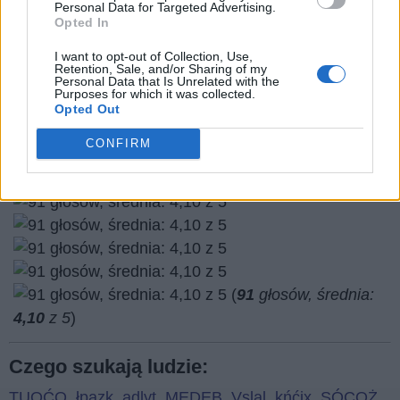
Personal Data for Targeted Advertising.
Opted In
I want to opt-out of Collection, Use,
Retention, Sale, and/or Sharing of my
Personal Data that Is Unrelated with the
Purposes for which it was collected.
Opted Out
Wróć
CONFIRM
Co sądzisz o naszej stronie?
(
91
głosów, średnia:
4,10
z 5
)
Czego szukają ludzie:
TUQĆO
,
łpazk
,
adlyt
,
MĘDEB
,
Vslal
,
kńćix
,
SÓCOŻ
,