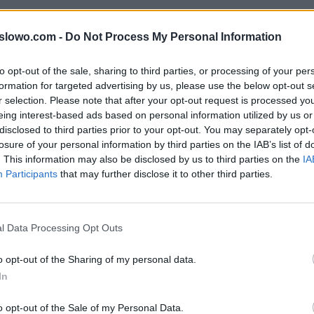
dy do litery: TPEIYDRJSESA słów popularnej gry na iOS
1slowo.com -
Do Not Process My Personal Information
rze mogą być w innej kolejności, więc sprawdź poprze
twoim poziomie.
to opt-out of the sale, sharing to third parties, or processing of your per
formation for targeted advertising by us, please use the below opt-out s
r selection. Please note that after your opt-out request is processed y
eing interest-based ads based on personal information utilized by us or
, wprowadź wszystkie litery:
disclosed to third parties prior to your opt-out. You may separately opt-
losure of your personal information by third parties on the IAB’s list of
. This information may also be disclosed by us to third parties on the
IA
Participants
that may further disclose it to other third parties.
ź.
l Data Processing Opt Outs
o opt-out of the Sharing of my personal data.
In
o opt-out of the Sale of my Personal Data.