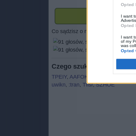
Opted 
I want 
Advertis
Opted 
Co sądzisz o naszej stronie?
I want t
of my P
was col
(
91
Opted 
Czego szukają ludzie:
TPEIY
,
AAFOK
,
TBRME
,
vacez
,
M
uwikn
,
:tran
,
Tflsr
,
SZHOE