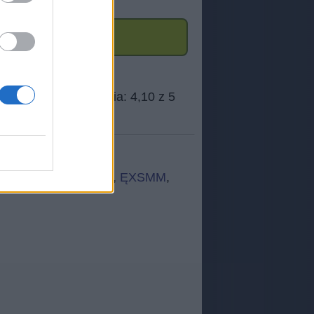
,
saktn
,
Mksti
,
Gsour
,
ĘXSMM
,