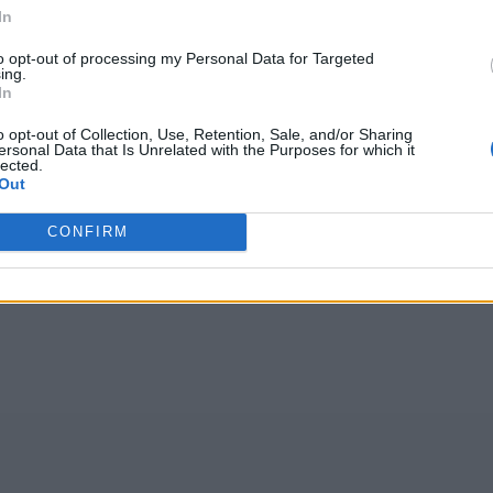
In
Wróć
to opt-out of processing my Personal Data for Targeted
ing.
In
o opt-out of Collection, Use, Retention, Sale, and/or Sharing
ersonal Data that Is Unrelated with the Purposes for which it
lected.
głosów, średnia:
4,10
z 5
)
Out
CONFIRM
ćiźp
,
JŃŹCB
,
s4m6q
,
Cbhap
,
Aioap
,
E+M+S
,
Loaci
,
ljuet