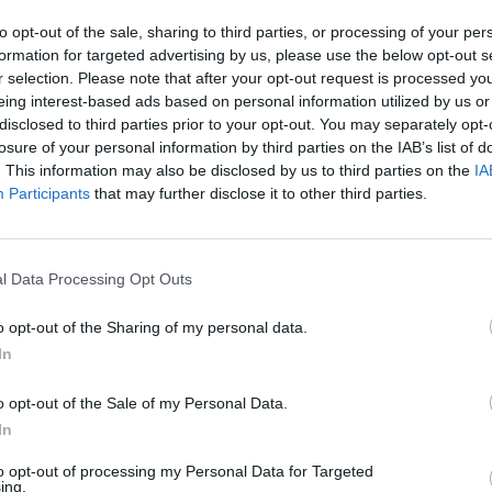
to opt-out of the sale, sharing to third parties, or processing of your per
dy do litery: T+E+R+K+N+ź+ słów popularnej gry na iOS
formation for targeted advertising by us, please use the below opt-out s
rze mogą być w innej kolejności, więc sprawdź poprze
r selection. Please note that after your opt-out request is processed y
twoim poziomie.
eing interest-based ads based on personal information utilized by us or
disclosed to third parties prior to your opt-out. You may separately opt-
losure of your personal information by third parties on the IAB’s list of
. This information may also be disclosed by us to third parties on the
IA
, wprowadź wszystkie litery:
Participants
that may further disclose it to other third parties.
l Data Processing Opt Outs
o opt-out of the Sharing of my personal data.
In
Wróć
o opt-out of the Sale of my Personal Data.
In
to opt-out of processing my Personal Data for Targeted
ing.