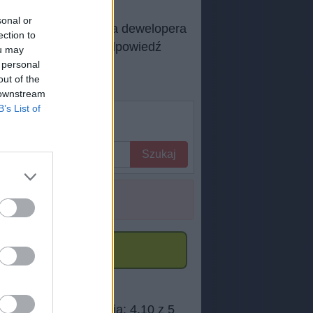
sonal or
 i Androida autorstwa dewelopera
ection to
dnią stronę, jeśli odpowiedź
ou may
 personal
out of the
 downstream
B’s List of
Szukaj