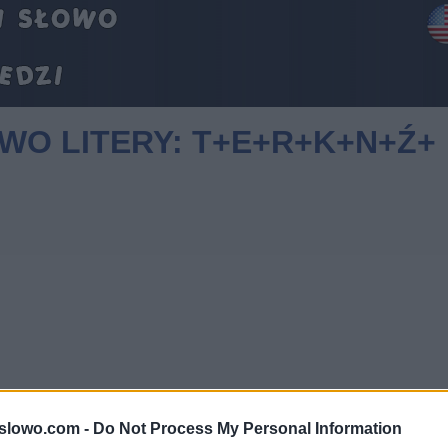
OWO LITERY: T+E+R+K+N+Ź+
1slowo.com -
Do Not Process My Personal Information