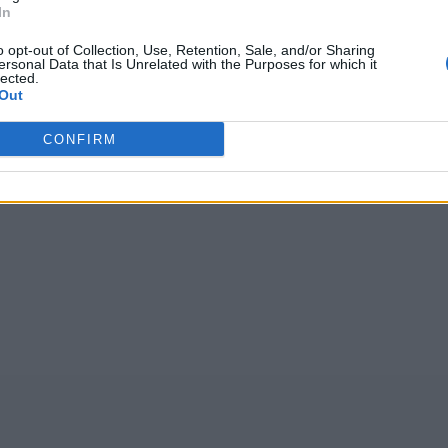
In
głosów, średnia:
4,10
z 5
)
o opt-out of Collection, Use, Retention, Sale, and/or Sharing
ersonal Data that Is Unrelated with the Purposes for which it
lected.
Out
,
TNCZA
,
g857w
,
Kraaw
,
vgurd
,
MIKRO
,
BAlk9
,
SCARZ
CONFIRM