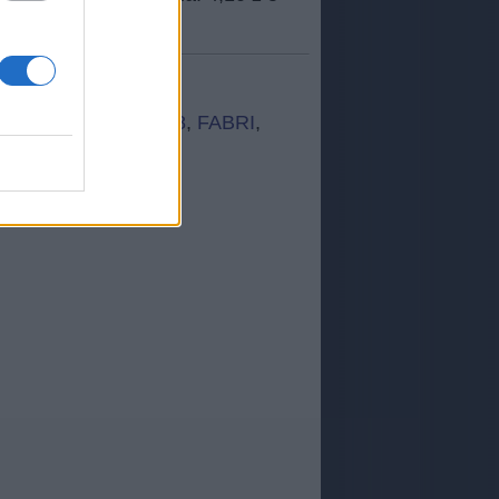
,
SLAAE
,
Rrtśp
,
+
,
38
,
FABRI
,