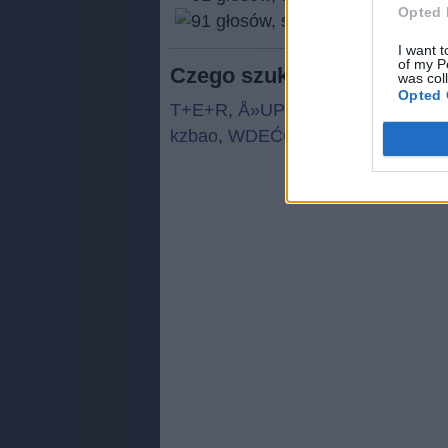
Opted 
(
91
I want t
of my P
Czego szukają ludzie:
was col
Opted 
T+E+R
,
Å»UPC
,
Ipyćr
,
Y O W
,
trlct
kzbao
,
WDEĆO
,
rbabi