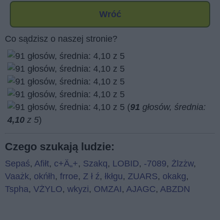
Wróć
Co sądzisz o naszej stronie?
(
91
głosów, średnia:
4,10
z 5
)
Czego szukają ludzie:
Sepaś
,
Afiłt
,
c+Ä„+
,
Szakq
,
LOBID
,
-7089
,
Żlzżw
,
Vaażk
,
okńłh
,
frroe
,
Z ł ź
,
łkłgu
,
ZUARS
,
okakg
,
Tspha
,
VŻYLO
,
wkyzi
,
OMZAI
,
AJAGC
,
ABZDN