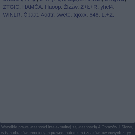
ZTGIC
,
HAMĆA
,
Haoop
,
Żlzżw
,
Z+Ł+R
,
yhcl4
,
WINLR
,
Ćbaat
,
Aodtr
,
swete
,
tqoxx
,
548
,
L,+Z,
Wszelkie prawa własności intelektualnej są własnością 4 Obrazów 1 Słowo,
w tym obrazów chronionych prawem autorskim i znaków towarowych z gry