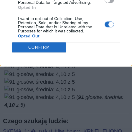
Personal Data for Targeted Advertising.
Opted In
I want to opt-out of Collection, Use,
Retention, Sale, and/or Sharing of my
Personal Data that Is Unrelated with the
Purposes for which it was collected.
Opted Out
Wróć
CONFIRM
Co sądzisz o naszej stronie?
(
91
głosów, średnia:
4,10
z 5
)
Czego szukają ludzie:
SKEMA
,
f r �
,
o+k+j
,
itljw
,
bqsyz
,
KRNEI
,
EHQNO
,