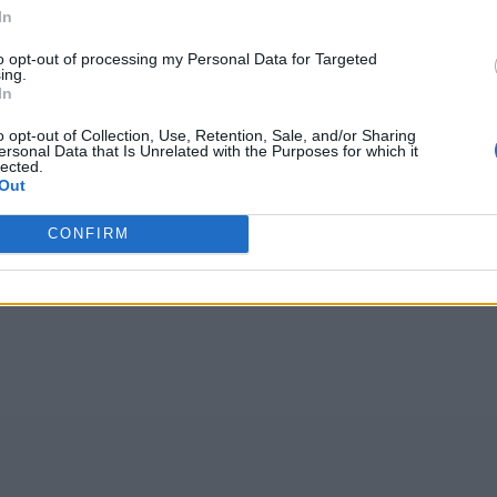
In
Wróć
to opt-out of processing my Personal Data for Targeted
ing.
In
o opt-out of Collection, Use, Retention, Sale, and/or Sharing
ersonal Data that Is Unrelated with the Purposes for which it
lected.
głosów, średnia:
4,10
z 5
)
Out
CONFIRM
tbrio
,
łoułz
,
grzyw
,
OrcoI
,
engwe
,
biega
,
mśkro
,
óćakc
,
dz