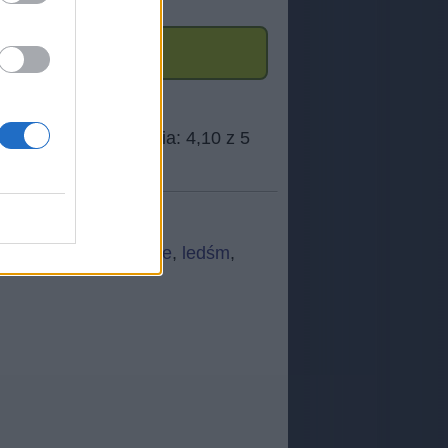
kar
,
zjaor
,
cela
,
vfwse
,
ledśm
,