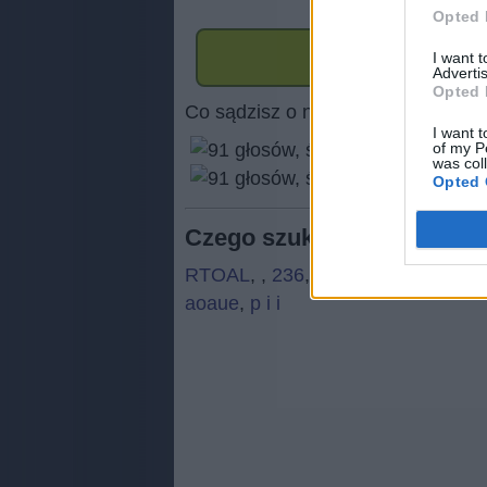
Opted 
I want 
Advertis
Opted 
Co sądzisz o naszej stronie?
I want t
of my P
was col
(
91
Opted 
Czego szukają ludzie:
RTOAL
,
,
236
,
aqvśp
,
█贺州回龙
,
aoaue
,
p i i