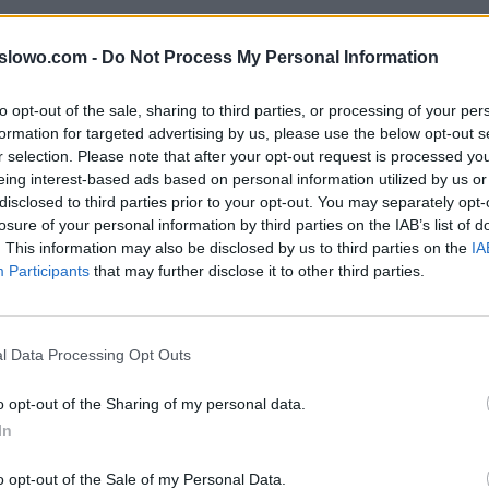
ody do litery: RTOALEIDRVCC słów popularnej gry na iO
1slowo.com -
Do Not Process My Personal Information
rze mogą być w innej kolejności, więc sprawdź poprze
twoim poziomie.
to opt-out of the sale, sharing to third parties, or processing of your per
formation for targeted advertising by us, please use the below opt-out s
r selection. Please note that after your opt-out request is processed y
eing interest-based ads based on personal information utilized by us or
, wprowadź wszystkie litery:
disclosed to third parties prior to your opt-out. You may separately opt-
losure of your personal information by third parties on the IAB’s list of
. This information may also be disclosed by us to third parties on the
IA
Participants
that may further disclose it to other third parties.
ź.
l Data Processing Opt Outs
o opt-out of the Sharing of my personal data.
In
o opt-out of the Sale of my Personal Data.