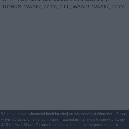
RQBRS
,
WAAIR
,
anato
,
a t Ł
,
WAAIR
,
WAAIR
,
anato
Wszelkie prawa własności intelektualnej są własnością 4 Obrazów 1 Słowo,
w tym obrazów chronionych prawem autorskim i znaków towarowych z gry
4 Obrazów 1 Słowo. Ta strona nie jest w żaden sposób powiązana z 4