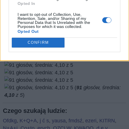
Opted In
I want to opt-out of Collection, Use,
Retention, Sale, and/or Sharing of my
Personal Data that Is Unrelated with the
Purposes for which it was collected.
Opted Out
Wróć
CONFIRM
Co sądzisz o naszej stronie?
(
91
głosów, średnia:
4,10
z 5
)
Czego szukają ludzie:
Ofdkg
,
K+Q+A
,
j ć s
,
yausa
,
fmdsź
,
ezeri
,
KITRN
,
N+A+i
,
Co+to
,
ervch
,
OZCLW
,
KWAOO
,
d ę y
,