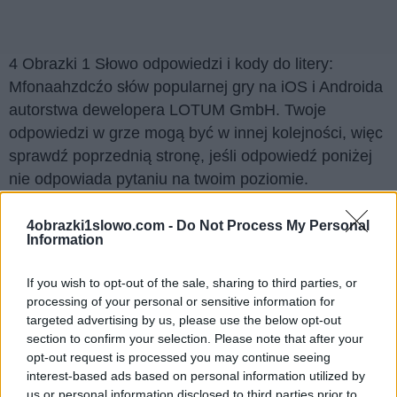
4 Obrazki 1 Słowo odpowiedzi i kody do litery:
Mfonaahzdcźo słów popularnej gry na iOS i Androida
autorstwa dewelopera LOTUM GmbH. Twoje
odpowiedzi w grze mogą być w innej kolejności, więc
sprawdź poprzednią stronę, jeśli odpowiedź poniżej
nie odpowiada pytaniu na twoim poziomie.
Znaleźliśmy 4 łamigłówek.
4obrazki1slowo.com -
Do Not Process My Personal
Information
Wyszukaj według liter, wprowadź
wszystkie litery:
If you wish to opt-out of the sale, sharing to third parties, or
processing of your personal or sensitive information for
Wyszukaj
targeted advertising by us, please use the below opt-out
Szukaj
section to confirm your selection. Please note that after your
według
opt-out request is processed you may continue seeing
liter,
Kliknij na zdjęcie, aby zobaczyć odpowiedź.
interest-based ads based on personal information utilized by
wprowadź
us or personal information disclosed to third parties prior to