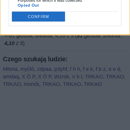
Purposes for which it was collected.
Opted Out
CONFIRM
(
91
głosów, średnia:
4,10
z 5
)
Czego szukają ludzie:
Mfona
,
myćtó
,
zdpaa
,
p3yhf
,
f h h
,
f e k
,
f b z
,
e e d
,
amdaq
,
X Ó P
,
X Ó P
,
Wzrok
,
V k l
,
TRKAO
,
TRKAO
,
TRKAO
,
monćk
,
TRKAO
,
TRKAO
,
TRKAO