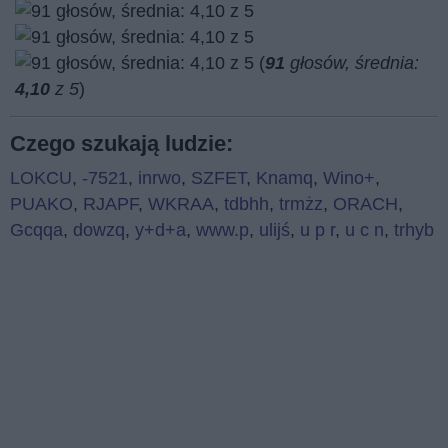
(
91
głosów, średnia:
4,10
z 5
)
Czego szukają ludzie:
LOKCU
,
-7521
,
inrwo
,
SZFET
,
Knamq
,
Wino+
,
PUAKO
,
RJAPF
,
WKRAA
,
tdbhh
,
trmżz
,
ORACH
,
Gcqqa
,
dowzq
,
y+d+a
,
www.p
,
ulijś
,
u p r
,
u c n
,
trhyb