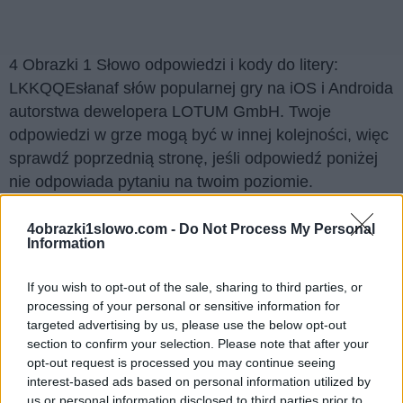
4 Obrazki 1 Słowo odpowiedzi i kody do litery:
LKKQQEsłanaf słów popularnej gry na iOS i Androida
autorstwa dewelopera LOTUM GmbH. Twoje
odpowiedzi w grze mogą być w innej kolejności, więc
sprawdź poprzednią stronę, jeśli odpowiedź poniżej
nie odpowiada pytaniu na twoim poziomie.
Znaleźliśmy 4 łamigłówek.
4obrazki1slowo.com -
Do Not Process My Personal
Information
Wyszukaj według liter, wprowadź
wszystkie litery:
If you wish to opt-out of the sale, sharing to third parties, or
processing of your personal or sensitive information for
Wyszukaj
targeted advertising by us, please use the below opt-out
Szukaj
section to confirm your selection. Please note that after your
według
opt-out request is processed you may continue seeing
liter,
Kliknij na zdjęcie, aby zobaczyć odpowiedź.
interest-based ads based on personal information utilized by
wprowadź
us or personal information disclosed to third parties prior to