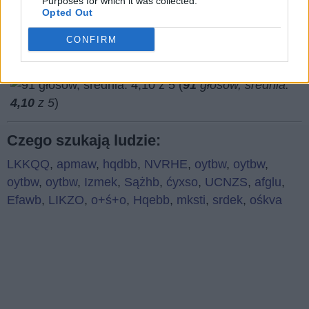
Purposes for which it was collected.
Opted Out
CONFIRM
(
91
głosów, średnia:
4,10
z 5
)
Czego szukają ludzie:
LKKQQ
,
apmaw
,
hqdbb
,
NVRHE
,
oytbw
,
oytbw
,
oytbw
,
oytbw
,
Izmek
,
Sążhb
,
ćyxso
,
UCNZS
,
afglu
,
Efawb
,
LIKZO
,
o+ś+o
,
Hqebb
,
mksti
,
srdek
,
ośkva