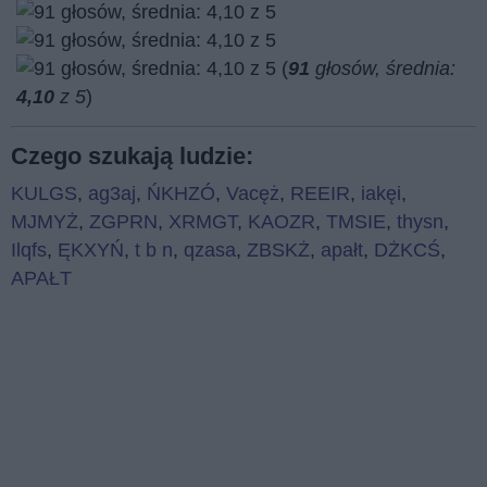
(
91
głosów, średnia:
4,10
z 5
)
Czego szukają ludzie:
KULGS
,
ag3aj
,
ŃKHZÓ
,
Vacęż
,
REEIR
,
iakęi
,
MJMYŻ
,
ZGPRN
,
XRMGT
,
KAOZR
,
TMSIE
,
thysn
,
Ilqfs
,
ĘKXYŃ
,
t b n
,
qzasa
,
ZBSKŻ
,
apałt
,
DŻKCŚ
,
APAŁT