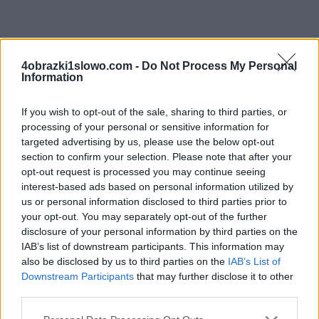
4 Obrazki 1 Słowo odpowiedzi i kody do litery:
4obrazki1slowo.com -
Do Not Process My Personal
F+E+k+k+r+r słów popularnej gry na iOS i Androida
Information
autorstwa dewelopera LOTUM GmbH. Twoje
odpowiedzi w grze mogą być w innej kolejności, więc
If you wish to opt-out of the sale, sharing to third parties, or
sprawdź poprzednią stronę, jeśli odpowiedź poniżej
processing of your personal or sensitive information for
targeted advertising by us, please use the below opt-out
nie odpowiada pytaniu na twoim poziomie.
section to confirm your selection. Please note that after your
Znaleźliśmy 0 łamigłówek.
opt-out request is processed you may continue seeing
interest-based ads based on personal information utilized by
Wyszukaj według liter, wprowadź
us or personal information disclosed to third parties prior to
your opt-out. You may separately opt-out of the further
wszystkie litery:
disclosure of your personal information by third parties on the
IAB’s list of downstream participants. This information may
Wyszukaj
also be disclosed by us to third parties on the
IAB’s List of
Szukaj
według
Downstream Participants
that may further disclose it to other
third parties.
liter,
Nie znaleziono odpowiedzi
wprowadź