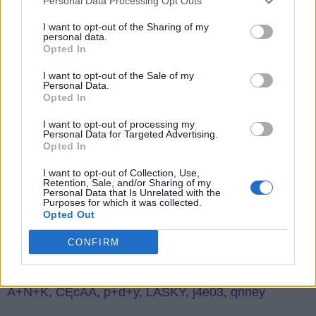
Personal Data Processing Opt Outs
wszystkie
I want to opt-out of the Sharing of my
litery:
personal data.
Wróć
Opted In
Co sądzisz o naszej stronie?
I want to opt-out of the Sale of my
Personal Data.
Opted In
I want to opt-out of processing my
Personal Data for Targeted Advertising.
Opted In
I want to opt-out of Collection, Use,
(
91
głosów, średnia:
Retention, Sale, and/or Sharing of my
4,10
z 5
)
Personal Data that Is Unrelated with the
Purposes for which it was collected.
Opted Out
Czego szukają ludzie:
CONFIRM
F+E+k
,
pdsia
,
zibci
,
zgprn
,
óvkzź
,
robóe
,
NICYP
,
RVHIT
,
Izmek
,
qqzzo
,
ieśyd
,
imkau
,
AYRSH
,
TBRME
,
A+N+K
,
CĘcAA
,
p+d+y
,
LASKY
,
j4e03
,
qnney