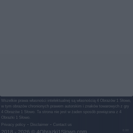
Wszelkie prawa własności intelektualnej są własnością 4 Obrazów 1 Słowo,
w tym obrazów chronionych prawem autorskim i znaków towarowych z gry
4 Obrazów 1 Słowo. Ta strona nie jest w żaden sposób powiązana z 4
Obrazki 1 Słowo.
-
-
Privacy policy
Disclaimer
Contact us
0.00
2018 - 2026 ©
4Obrazki1Slowo.com