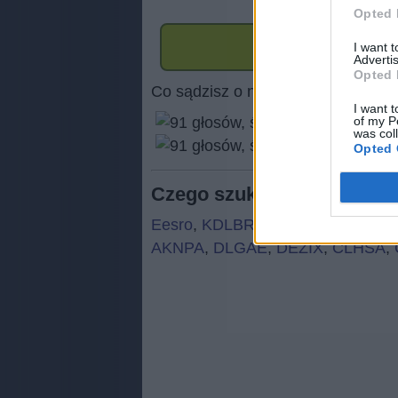
Opted 
I want 
Advertis
Opted 
Co sądzisz o naszej stronie?
I want t
of my P
was col
(
91
Opted 
Czego szukają ludzie:
Eesro
,
KDLBR
,
KDALI
,
KAOZR
,
K
AKNPA
,
DLGAE
,
DEZIX
,
CLHSA
,