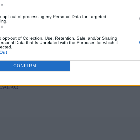
In
Wróć
to opt-out of processing my Personal Data for Targeted
ing.
In
o opt-out of Collection, Use, Retention, Sale, and/or Sharing
ersonal Data that Is Unrelated with the Purposes for which it
lected.
głosów, średnia:
4,10
z 5
)
Out
CONFIRM
ANOI
,
KALCI
,
KAIXL
,
IKOAM
,
ICCAL
,
IAAPK
,
GZNRO
,
CAEKO