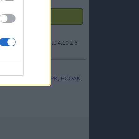
EOOLZ
,
EMLAA
,
ELIPK
,
ECOAK
,