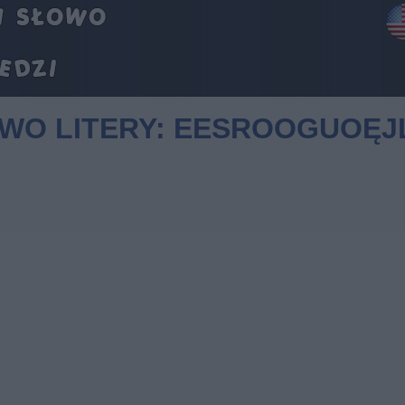
OWO LITERY: EESROOGUOĘJ