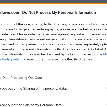
y do litery: Eesrooguoęjl słów popularnej gry na iOS i 
1slowo.com -
Do Not Process My Personal Information
rze mogą być w innej kolejności, więc sprawdź poprze
twoim poziomie.
to opt-out of the sale, sharing to third parties, or processing of your per
formation for targeted advertising by us, please use the below opt-out s
r selection. Please note that after your opt-out request is processed y
eing interest-based ads based on personal information utilized by us or
, wprowadź wszystkie litery:
disclosed to third parties prior to your opt-out. You may separately opt-
losure of your personal information by third parties on the IAB’s list of
. This information may also be disclosed by us to third parties on the
IA
Participants
that may further disclose it to other third parties.
ź.
l Data Processing Opt Outs
o opt-out of the Sharing of my personal data.
In
o opt-out of the Sale of my Personal Data.