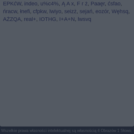
EPKćW
,
indeo
,
u%c4%
,
Ą A x
,
F r ż
,
Paaęr
,
ćsfao
,
ńracw
,
łnefi
,
cfpkw
,
lwiyo
,
seizż
,
sejań
,
eozór
,
Węhsq
,
AŻZQA
,
real+
,
IOTHG
,
I+A+N
,
lwsvq
Wszelkie prawa własności intelektualnej są własnością 4 Obrazów 1 Słowo,