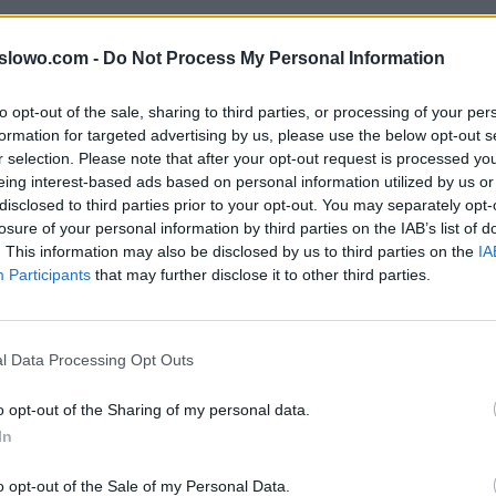
ody do litery: EBPEODORÓKDK słów popularnej gry na iO
1slowo.com -
Do Not Process My Personal Information
owiedzi w grze mogą być w innej kolejności, więc spra
pytaniu na twoim poziomie.
to opt-out of the sale, sharing to third parties, or processing of your per
formation for targeted advertising by us, please use the below opt-out s
r selection. Please note that after your opt-out request is processed y
eing interest-based ads based on personal information utilized by us or
, wprowadź wszystkie litery:
disclosed to third parties prior to your opt-out. You may separately opt-
losure of your personal information by third parties on the IAB’s list of
. This information may also be disclosed by us to third parties on the
IA
Participants
that may further disclose it to other third parties.
ź.
l Data Processing Opt Outs
o opt-out of the Sharing of my personal data.
In
o opt-out of the Sale of my Personal Data.