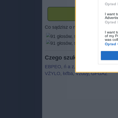
Opted 
I want 
Advertis
Opted 
Co sądzisz o naszej stronie?
I want t
of my P
was col
(
91
Opted 
Czego szukają ludzie:
EBPEO
,
ń a z
,
Uuayt
,
Zasej
,
U p r
VŻYLO
,
łxfba
,
Vzuuy
,
GFGAŻ