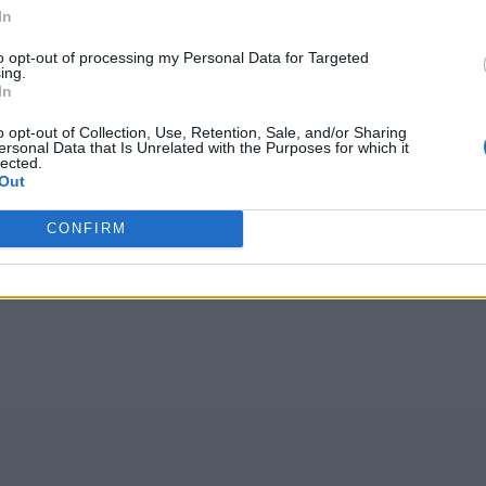
In
Wróć
to opt-out of processing my Personal Data for Targeted
ing.
In
o opt-out of Collection, Use, Retention, Sale, and/or Sharing
ersonal Data that Is Unrelated with the Purposes for which it
lected.
głosów, średnia:
4,10
z 5
)
Out
CONFIRM
,
www.y
,
Bwkęk
,
Gtćżq
,
rgras
,
YHAOZ
,
Ooodg
,
Asłbż
,
ĄO