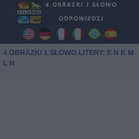
4 OBRAZKI 1 SŁOWO LITERY: E N K M
L N