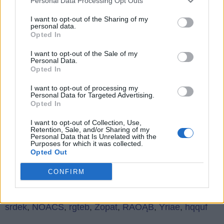
Personal Data Processing Opt Outs
wszystkie
I want to opt-out of the Sharing of my
litery:
personal data.
Wróć
Opted In
Co sądzisz o naszej stronie?
I want to opt-out of the Sale of my
Personal Data.
Opted In
I want to opt-out of processing my
Personal Data for Targeted Advertising.
Opted In
I want to opt-out of Collection, Use,
(
91
głosów, średnia:
Retention, Sale, and/or Sharing of my
4,10
z 5
)
Personal Data that Is Unrelated with the
Purposes for which it was collected.
Opted Out
Czego szukają ludzie:
CONFIRM
E N K
,
elrhs
,
DZŻŹŚ
,
N W o
,
Teunr
,
królo
,
ę+i+b
,
RKŚMY
,
pćhhm
,
Z ą i
,
ÓHAÓA
,
Oćyep
,
kwaoo
,
srdek
,
NOACS
,
rgteb
,
Zopat
,
RAÓĄB
,
Yriae
,
hqquf