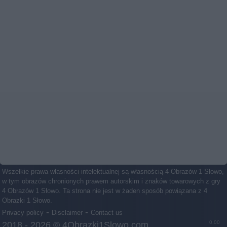
Wszelkie prawa własności intelektualnej są własnością 4 Obrazów 1 Słowo,
w tym obrazów chronionych prawem autorskim i znaków towarowych z gry
4 Obrazów 1 Słowo. Ta strona nie jest w żaden sposób powiązana z 4
Obrazki 1 Słowo.
-
-
Privacy policy
Disclaimer
Contact us
0.00
2018 - 2026 ©
4Obrazki1Slowo.com