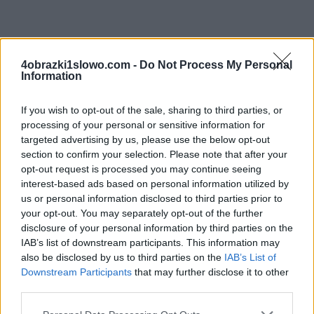
4 Obrazki 1 Słowo odpowiedzi i kody do litery: E N K
4obrazki1slowo.com -
Do Not Process My Personal
M L N słów popularnej gry na iOS i Androida
Information
autorstwa dewelopera LOTUM GmbH. Twoje
odpowiedzi w grze mogą być w innej kolejności, więc
If you wish to opt-out of the sale, sharing to third parties, or
sprawdź poprzednią stronę, jeśli odpowiedź poniżej
processing of your personal or sensitive information for
targeted advertising by us, please use the below opt-out
nie odpowiada pytaniu na twoim poziomie.
section to confirm your selection. Please note that after your
Znaleźliśmy 0 łamigłówek.
opt-out request is processed you may continue seeing
interest-based ads based on personal information utilized by
Wyszukaj według liter, wprowadź
us or personal information disclosed to third parties prior to
your opt-out. You may separately opt-out of the further
wszystkie litery:
disclosure of your personal information by third parties on the
IAB’s list of downstream participants. This information may
Wyszukaj
also be disclosed by us to third parties on the
IAB’s List of
Szukaj
według
Downstream Participants
that may further disclose it to other
third parties.
liter,
Nie znaleziono odpowiedzi
wprowadź