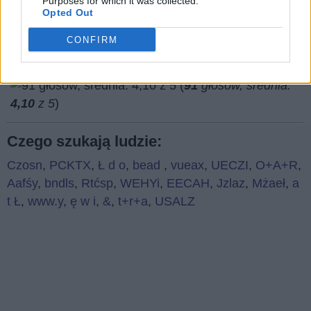
Purposes for which it was collected.
Opted Out
CONFIRM
(
91
głosów, średnia:
4,10
z 5
)
Czego szukają ludzie:
Czosn
,
PCKTX
,
Ł d o
,
bead
,
vueax
,
UECZI
,
O+A+R
,
Aafśy
,
bndls
,
Rtćsp
,
WEHYi
,
EECAH
,
Jzlaz
,
Mżaeł
,
a
t Ł
,
www.y
,
ę w i
,
&
,
t+r+a
,
USALZ