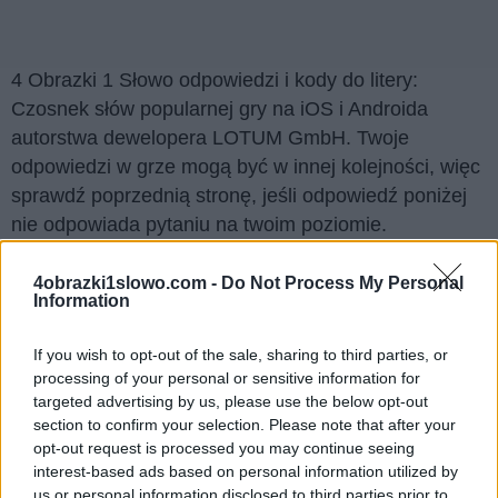
4 Obrazki 1 Słowo odpowiedzi i kody do litery:
Czosnek słów popularnej gry na iOS i Androida
autorstwa dewelopera LOTUM GmbH. Twoje
odpowiedzi w grze mogą być w innej kolejności, więc
sprawdź poprzednią stronę, jeśli odpowiedź poniżej
nie odpowiada pytaniu na twoim poziomie.
Znaleźliśmy 3 łamigłówek.
4obrazki1slowo.com -
Do Not Process My Personal
Information
Wyszukaj według liter, wprowadź
wszystkie litery:
If you wish to opt-out of the sale, sharing to third parties, or
processing of your personal or sensitive information for
Wyszukaj
targeted advertising by us, please use the below opt-out
Szukaj
section to confirm your selection. Please note that after your
według
opt-out request is processed you may continue seeing
liter,
Kliknij na zdjęcie, aby zobaczyć odpowiedź.
interest-based ads based on personal information utilized by
wprowadź
us or personal information disclosed to third parties prior to