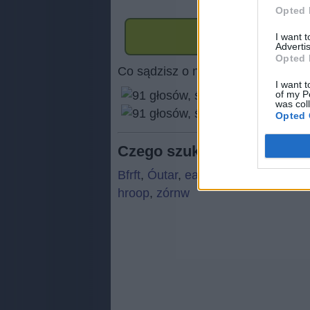
Opted 
I want 
Advertis
Opted 
Co sądzisz o naszej stronie?
I want t
of my P
was col
(
91
Opted 
Czego szukają ludzie:
Bfrft
,
Óutar
,
ealrc
,
MnŻ
,
ptbhz
,
DA
hroop
,
zórnw