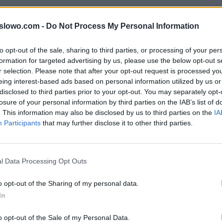
y do litery: Bfrftahbckwu słów popularnej gry na iOS i 
1slowo.com -
Do Not Process My Personal Information
rze mogą być w innej kolejności, więc sprawdź poprze
twoim poziomie.
to opt-out of the sale, sharing to third parties, or processing of your per
formation for targeted advertising by us, please use the below opt-out s
r selection. Please note that after your opt-out request is processed y
eing interest-based ads based on personal information utilized by us or
, wprowadź wszystkie litery:
disclosed to third parties prior to your opt-out. You may separately opt-
losure of your personal information by third parties on the IAB’s list of
. This information may also be disclosed by us to third parties on the
IA
Participants
that may further disclose it to other third parties.
ź.
l Data Processing Opt Outs
o opt-out of the Sharing of my personal data.
In
o opt-out of the Sale of my Personal Data.