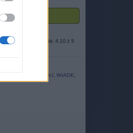
ełr
,
lłqei
,
snmwz
,
www.t
,
WIADE
,