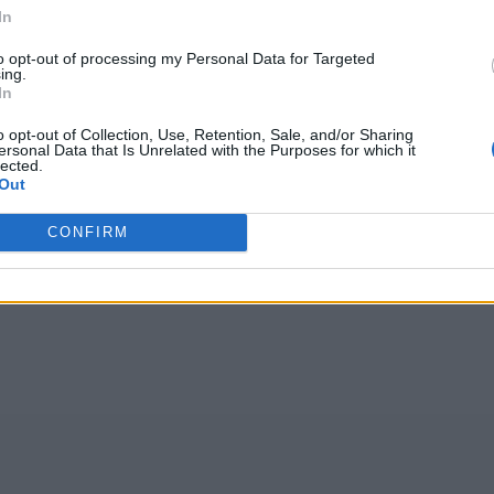
In
Wróć
to opt-out of processing my Personal Data for Targeted
ing.
In
o opt-out of Collection, Use, Retention, Sale, and/or Sharing
ersonal Data that Is Unrelated with the Purposes for which it
lected.
głosów, średnia:
4,10
z 5
)
Out
CONFIRM
GNZ
,
kozyr
,
rojco
,
nrjlq
,
aaupm
,
ĘKXYŃ
,
anrgk
,
źeoół
,
js