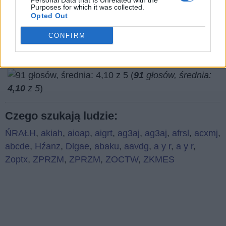
Personal Data that Is Unrelated with the
Co sądzisz o naszej stronie?
Purposes for which it was collected.
Opted Out
CONFIRM
(
91
głosów, średnia:
4,10
z 5
)
Czego szukają ludzie:
ŃRAŁH
,
akiah
,
aioap
,
aigrt
,
ag3aj
,
ag3aj
,
afrsl
,
acxmj
,
abcde
,
Hźanz
,
Dlgae
,
abaku
,
aavdg
,
a y r
,
a y r
,
Zoptx
,
ZPRZM
,
ZPRZM
,
ZOCTW
,
ZKMES