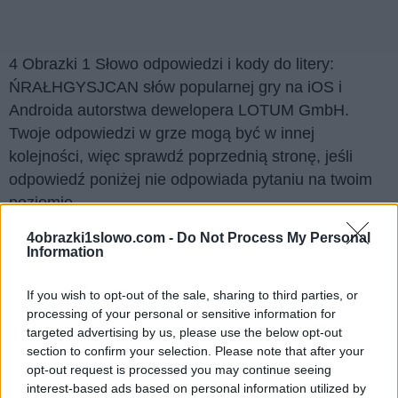
4 Obrazki 1 Słowo odpowiedzi i kody do litery:
ŃRAŁHGYSJCAN słów popularnej gry na iOS i
Androida autorstwa dewelopera LOTUM GmbH.
Twoje odpowiedzi w grze mogą być w innej
kolejności, więc sprawdź poprzednią stronę, jeśli
odpowiedź poniżej nie odpowiada pytaniu na twoim
poziomie.
Znaleźliśmy 4 łamigłówek.
4obrazki1slowo.com -
Do Not Process My Personal
Information
Wyszukaj według liter, wprowadź
If you wish to opt-out of the sale, sharing to third parties, or
wszystkie litery:
processing of your personal or sensitive information for
targeted advertising by us, please use the below opt-out
Wyszukaj
Szukaj
section to confirm your selection. Please note that after your
według
opt-out request is processed you may continue seeing
interest-based ads based on personal information utilized by
liter,
Kliknij na zdjęcie, aby zobaczyć odpowiedź.