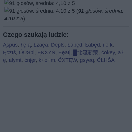
(
91
głosów, średnia:
4,10
z 5
)
Czego szukają ludzie:
Ąspus
,
ł ę ą
,
Łzaęa
,
Depls
,
Łabęd
,
Łabęd
,
i e k
,
Ęcztś
,
ÓUSbi
,
ĘKXYŃ
,
Ęęatj
,
█北流新荣
,
ćokey
,
a ł
ę
,
ałymt
,
ćnjęr
,
k+o+m
,
ĆXTĘW
,
gsyeq
,
ĆŁHŚA